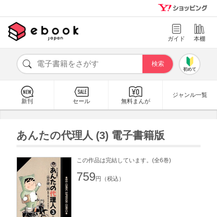
ガイド
本棚
初めて
ジャンル一覧
新刊
セール
無料まんが
あんたの代理人 (3) 電子書籍版
この作品は完結しています。(全6巻)
759
円（税込）