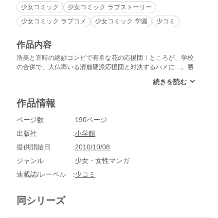
少女コミック
少女コミック ラブストーリー
少女コミック ラブコメ
少女コミック 学園
少コミ
作品内容
浩美と直時の絶妙コンビで有名な花の応援団！ところが、学校
の合併で、大仏率いる清麗硬派応援団と対決するハメに…。勝
負の行方は果たして!?
作品情報
ページ数
190ページ
出版社
小学館
提供開始日
2010/10/08
ジャンル
少女・女性マンガ
連載誌/レーベル
少コミ
同シリーズ