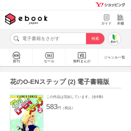
ガイド
本棚
初めて
ジャンル一覧
新刊
セール
無料まんが
花のO-ENステップ (2) 電子書籍版
この作品は完結しています。(全8巻)
583
円（税込）