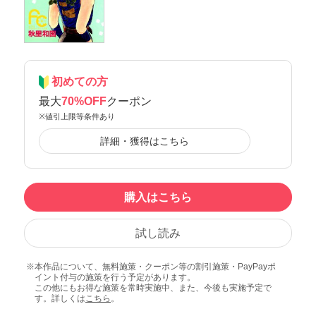
初めての方
最大
70%OFF
クーポン
※値引上限等条件あり
詳細・獲得はこちら
購入はこちら
試し読み
本作品について、無料施策・クーポン等の割引施策・PayPayポ
イント付与の施策を行う予定があります。
この他にもお得な施策を常時実施中、また、今後も実施予定で
す。詳しくは
こちら
。