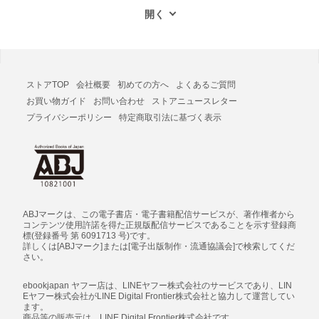
ストアTOP
会社概要
初めての方へ
よくあるご質問
お買い物ガイド
お問い合わせ
ストアニュースレター
プライバシーポリシー
特定商取引法に基づく表示
ABJマークは、この電子書店・電子書籍配信サービスが、著作権者から
コンテンツ使用許諾を得た正規版配信サービスであることを示す登録商
標(登録番号 第 6091713 号)です。
詳しくは[ABJマーク]または[電子出版制作・流通協議会]で検索してくだ
さい。
ebookjapan ヤフー店は、LINEヤフー株式会社のサービスであり、LIN
Eヤフー株式会社がLINE Digital Frontier株式会社と協力して運営してい
ます。
商品等の販売元は、LINE Digital Frontier株式会社です。