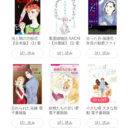
光と闇の方程式
看護婦物語-SACHI
尖った月-保護司・
【合本版】 (1) 電
-【分冊版】 (1) 電
朱音の観察ファイ
子書籍版
子書籍版
ル- (1) 電子書籍版
試し読み
試し読み
試し読み
60％OFF
忘れられた花嫁 電
妖精たちの甘い夢
小さな瞳 大きな鼓
子書籍版
電子書籍版
動 電子書籍版
試し読み
試し読み
試し読み