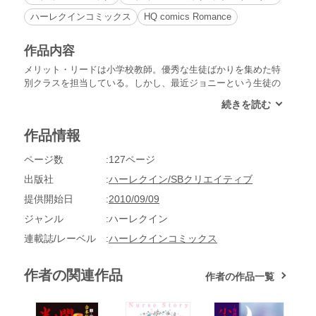
ハーレクインコミックス
HQ comics Romance
作品内容
メリット・リードは小学校教師。優秀な生徒ばかりを集めた特
別クラスを担当している。しかし、最近ジョニーという生徒の
成績が急に落ち、危惧したメリットは彼の伯父トム・ヘネシー
と話し合う。甥を気遣う優しさにメリットは惹かれた。だが、
次にトムに会って彼の職業を聞いた途端、彼女の心に過去の暗
作品情報
い事件が…。
ページ数
127ページ
出版社
ハーレクイン/SBクリエイティブ
提供開始日
2010/09/09
ジャンル
ハーレクイン
連載誌/レーベル
ハーレクインコミックス
作者の関連作品
作者の作品一覧