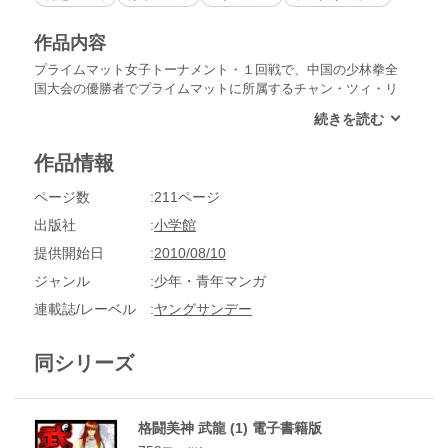
作品内容
プライムマット女子トーナメント・１回戦で、中国の少林拳全
国大会の優勝者でプライムマットに所属するチャン・ツィ・リ
ーと対戦することになっためぐみ。だがこの試合は、初めから
めぐみの負けが決まっていた。リーが勝つことと引き換えに、
ツァオ・チュンヤンがナニワ女子プロレスのマットに上がると
作品情報
いう契約が交わされていたのだ。人気者のチュンヤンが興行に
参加すれば客は入り、経営の厳しいナニワ女子プロレスとして
ページ数
211ページ
は旨味があるからである。だが納得のいかないランは鏑木に、
なんとか真剣勝負に持っていけるような記事を書いてほしいと
出版社
小学館
依頼。それに応えて鏑木は１面に「めぐみが負けたら女子プロ
提供開始日
2010/08/10
レスは終わり」という記事を載せる。
ジャンル
少年・青年マンガ
連載誌/レーベル
ヤングサンデー
同シリーズ
格闘美神 武龍 (1) 電子書籍版