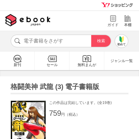
ガイド
本棚
初めて
ジャンル一覧
新刊
セール
無料まんが
格闘美神 武龍 (3) 電子書籍版
この作品は完結しています。(全19巻)
759
円（税込）