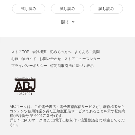
験～鈴木ぺんた編
レ 電子書籍版
～(1) 電子書籍版
試し読み
試し読み
試し読み
ストアTOP
会社概要
初めての方へ
よくあるご質問
お買い物ガイド
お問い合わせ
ストアニュースレター
プライバシーポリシー
特定商取引法に基づく表示
ABJマークは、この電子書店・電子書籍配信サービスが、著作権者から
コンテンツ使用許諾を得た正規版配信サービスであることを示す登録商
標(登録番号 第 6091713 号)です。
詳しくは[ABJマーク]または[電子出版制作・流通協議会]で検索してくだ
さい。