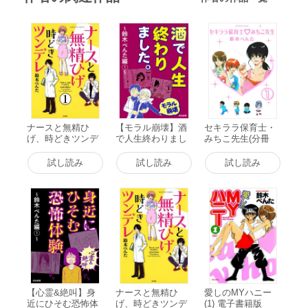
ナースと無精ひ
【モラル崩壊】酒
セキララ保育士・
げ、時どきツンデ
で人生終わりまし
みちこ先生(分冊
レ(分冊版) 【第1
た。～鈴木ぺんた
版) 【第1話】 電子
話】 電子書籍版
編～ (1) 電子書籍
書籍版
試し読み
試し読み
試し読み
版
【心霊&絶叫】身
ナースと無精ひ
愛しのMYハニー
近にひそむ恐怖体
げ、時どきツンデ
(1) 電子書籍版