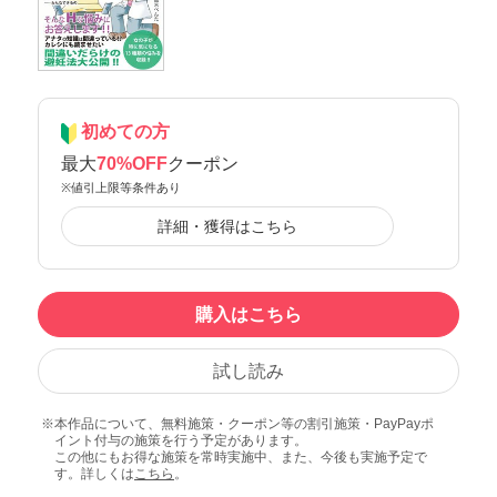
初めての方
最大
70%OFF
クーポン
※値引上限等条件あり
詳細・獲得はこちら
購入はこちら
試し読み
本作品について、無料施策・クーポン等の割引施策・PayPayポ
イント付与の施策を行う予定があります。
この他にもお得な施策を常時実施中、また、今後も実施予定で
す。詳しくは
こちら
。