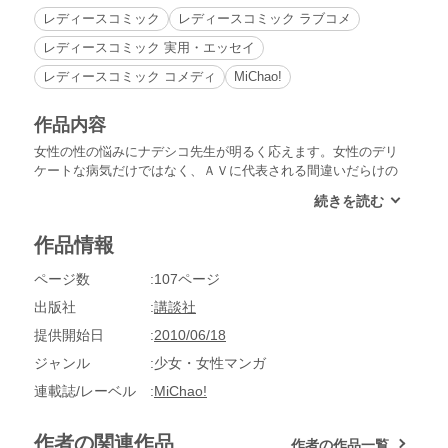
レディースコミック
レディースコミック ラブコメ
レディースコミック 実用・エッセイ
レディースコミック コメディ
MiChao!
作品内容
女性の性の悩みにナデシコ先生が明るく応えます。女性のデリ
ケートな病気だけではなく、ＡＶに代表される間違いだらけの
Ｈテクニックや、女性の身体の事などなど、人にはチョット聞
きにくい疑問をカウンセリングします。「潮吹きってどうやん
の？」「ワタシのアソコって、ちょっとヘンかも？」「Ｈでイ
作品情報
ケないけど、どうすればいいの？」などなど。一人で悩む前
に、ナデシコ婦人科へお越しください！
ページ数
107ページ
出版社
講談社
提供開始日
2010/06/18
ジャンル
少女・女性マンガ
連載誌/レーベル
MiChao!
作者の関連作品
作者の作品一覧