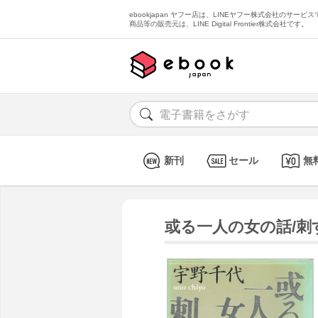
ebookjapan ヤフー店は、LINEヤフー株式会社のサービスで
商品等の販売元は、LINE Digital Frontier株式会社です。
新刊
セール
無
或る一人の女の話/刺