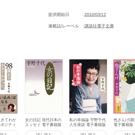
提供開始日
2010/03/12
連載誌/レーベル
講談社電子文庫
生きてわか
女の日記 現代日本の
私の幸福論 宇野千代
色ざんげ(新
超ポジティ
エッセイ 電子書籍版
人生座談 電子書籍版
電子書籍版
いちばん!
版
読み
試し読み
試し読み
試し