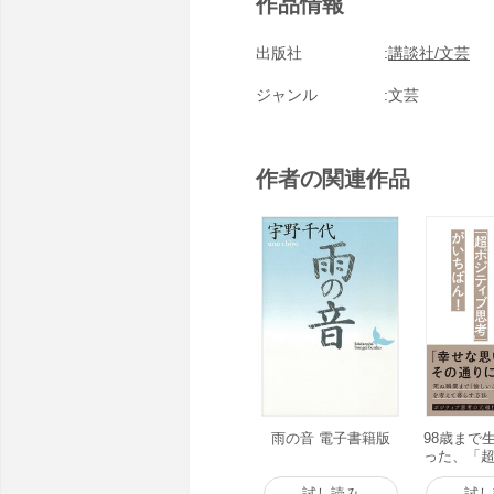
作品情報
出版社
講談社/文芸
ジャンル
文芸
作者の関連作品
雨の音 電子書籍版
98歳まで
った、「
ブ思考」が
電子書籍
試し読み
試し