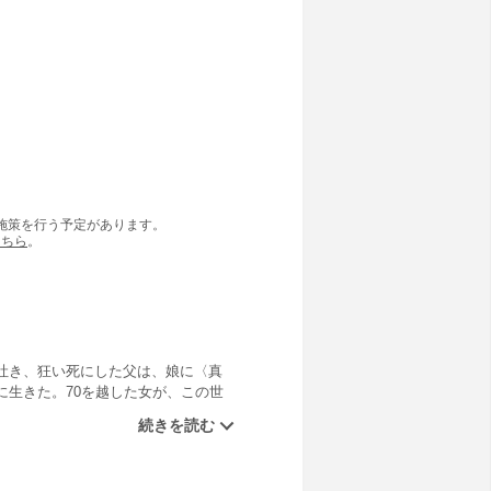
の施策を行う予定があります。
こちら
。
吐き、狂い死にした父は、娘に〈真
生きた。70を越した女が、この世
す」を併録。自伝的傑作２篇。