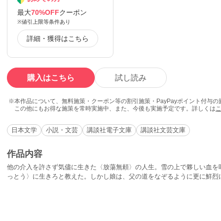
最大
70%OFF
クーポン
※値引上限等条件あり
詳細・獲得はこちら
購入はこちら
試し読み
本作品について、無料施策・クーポン等の割引施策・PayPayポイント付与
この他にもお得な施策を常時実施中、また、今後も実施予定です。詳しくは
日本文学
小説・文芸
講談社電子文庫
講談社文芸文庫
作品内容
他の介入を許さず気儘に生きた〈放蕩無頼〉の人生。雪の上で夥しい血を
っとう〉に生きろと教えた。しかし娘は、父の道をなぞるように更に鮮烈に
に生まれ過ごした不思議を恬淡と語りかける「或る一人の女の話」。「刺