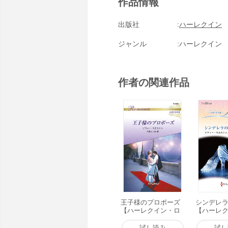
作品情報
出版社
ハーレクイン
ジャンル
ハーレクイン
作者の関連作品
王子様のプロポーズ
シンデレ
【ハーレクイン・ロ
【ハーレ
マンス版】 電子書籍
マージュ版
版
籍版
試し読み
試し