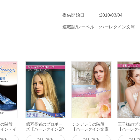
提供開始日
2010/03/04
連載誌/レーベル
ハーレクイン文庫
ラの階段
億万長者のプロポー
シンデレラの階段
王子様のプ
クイン・イ
ズ【ハーレクインSP
【ハーレクイン文庫
【ハーレク
】 電子書
文庫版】 電子書籍版
版】 電子書籍版
庫版】 電
読み
試し読み
試し読み
試し