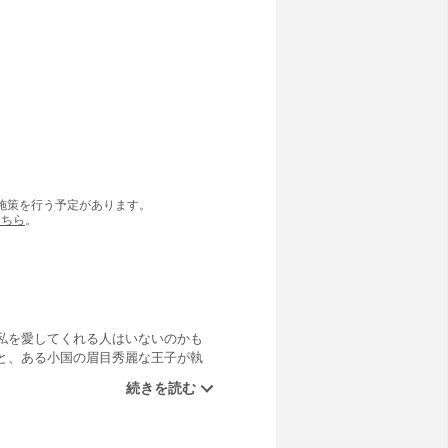
の施策を行う予定があります。
こちら
。
私を愛してくれる人はいないのかも
と、ある小国の眉目秀麗な王子が執
き、男に声をかけられた。話の流れ
チェスカに、男は興味を引かれたよ
、彼がコンラッド王子本人とは気づ