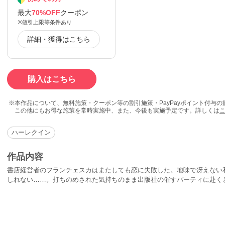
最大
70%OFF
クーポン
※値引上限等条件あり
詳細・獲得はこちら
購入はこちら
本作品について、無料施策・クーポン等の割引施策・PayPayポイント付与
この他にもお得な施策を常時実施中、また、今後も実施予定です。詳しくは
ハーレクイン
作品内容
書店経営者のフランチェスカはまたしても恋に失敗した。地味で冴えない
しれない……。打ちのめされた気持ちのまま出版社の催すパーティに赴く
筆した本が話題を独占している。講演を依頼しようと王子を捜していると
で、王子が称号を振りかざしていることに我慢できないと力説したフラン
うだ。見知らぬ男にときめきながらも、彼女はその場を後にした。まさか
きもせずに。