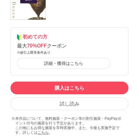
初めての方
最大
70%OFF
クーポン
※値引上限等条件あり
詳細・獲得はこちら
購入はこちら
試し読み
本作品について、無料施策・クーポン等の割引施策・PayPayポ
イント付与の施策を行う予定があります。
この他にもお得な施策を常時実施中、また、今後も実施予定で
す。詳しくは
こちら
。