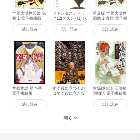
世界大博物図鑑 蟲
ファンタスティッ
普及版 世界大博物
類 1 電子書籍版
ク12(ダズン) (1) 水
図鑑 1 蟲類 電子書
中の驚異 電子書籍
籍版
版
試し読み
試し読み
試し読み
帝都物語 第壱番
すぐ役に立つもの
陰陽師鬼談 安倍晴
電子書籍版
はすぐ役に立たな
明物語 電子書籍版
くなる 電子書籍版
試し読み
試し読み