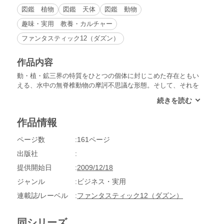
図鑑 植物
図鑑 天体
図鑑 動物
趣味・実用 教養・カルチャー
ファンタスティック12（ダズン）
作品内容
動・植・鉱三界の特質をひとつの個体に封じこめた存在ともい
える、水中の無脊椎動物の摩訶不思議な形態。そして、それを
取り巻く「水」の表現法には、いかなる工夫がなされてきたの
か。水中でなければその形態を描くことのできないクラゲやイ
ソギンチャクの幻想的な姿をはじめて景観図として表現したの
作品情報
は、アクアリウムを考案した英国のゴッスだった。以下、ブリ
ンクマン、キュビエ、ヘッケル等による水中無脊椎動物の<図
ページ数
161ページ
像創生>を追体験する。【脳内パノラマとしての図像を探検す
る・ファンタスティック１２の第1巻】
出版社
提供開始日
2009/12/18
ジャンル
ビジネス・実用
連載誌/レーベル
ファンタスティック12（ダズン）
同シリーズ