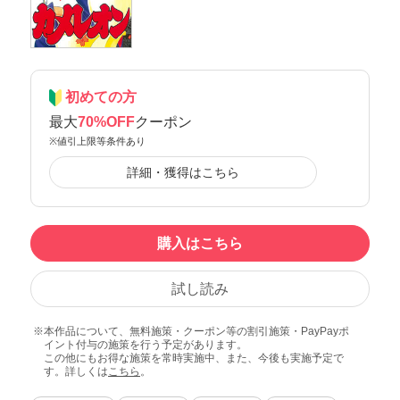
初めての方
最大
70%OFF
クーポン
※値引上限等条件あり
詳細・獲得はこちら
購入はこちら
試し読み
本作品について、無料施策・クーポン等の割引施策・PayPayポ
イント付与の施策を行う予定があります。
この他にもお得な施策を常時実施中、また、今後も実施予定で
す。詳しくは
こちら
。