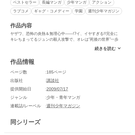
ベストセラー
長編マンガ
少年マンガ
アクション
ラブコメ
ギャグ・コメディー
学園
週刊少年マガジン
作品内容
ヤザワ、恐怖の炎熱＆無理心中――!?イ、イヤすぎる!!完全に
キレちまってるジュンの殺人攻撃で、オレは“死後の世界”一歩
手前まで追いつめられた!!そこで、オレはイチかバチかのハッ
タリ勝負に出た。これが効いて、うまくかわせた……と思った
ら、松岡（まつおか）の余計な行動のおかげで、３人揃って心
作品情報
中かあ!?
ページ数
185ページ
出版社
講談社
提供開始日
2009/07/17
ジャンル
少年・青年マンガ
連載誌/レーベル
週刊少年マガジン
同シリーズ