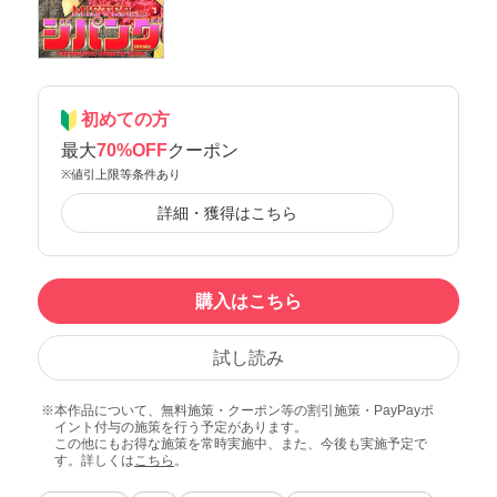
初めての方
最大
70%OFF
クーポン
※値引上限等条件あり
詳細・獲得はこちら
購入はこちら
試し読み
本作品について、無料施策・クーポン等の割引施策・PayPayポ
イント付与の施策を行う予定があります。
この他にもお得な施策を常時実施中、また、今後も実施予定で
す。詳しくは
こちら
。