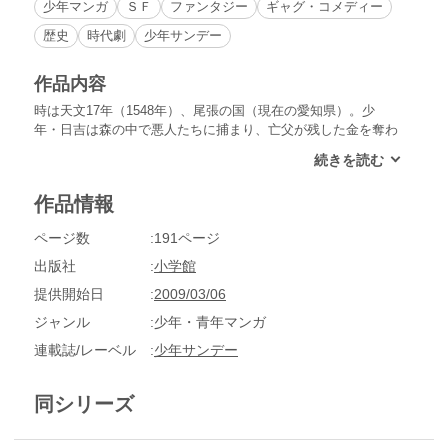
少年マンガ
ＳＦ
ファンタジー
ギャグ・コメディー
歴史
時代劇
少年サンデー
作品内容
時は天文17年（1548年）、尾張の国（現在の愛知県）。少
年・日吉は森の中で悪人たちに捕まり、亡父が残した金を奪わ
れたうえ、殺されそうになっていた。そこに、鉄砲を持った若
者と、小さな子供が通りがかり、悪人たちを一蹴。その若者は
「尾張のバカ殿」こと、織田信長。子供は後の徳川家康であ
作品情報
る、竹千代だった…。日本史上、最も偉大な男たちが登場した
戦国時代を、新しい視点で熱筆！信長、秀吉、家康の若き日の
ページ数
191ページ
姿をコミカルに描く歴史ファンタジー!!
出版社
小学館
提供開始日
2009/03/06
ジャンル
少年・青年マンガ
連載誌/レーベル
少年サンデー
同シリーズ