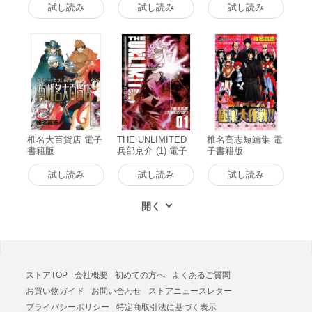
試し読み
試し読み
試し読み
椎名大百貨店 電子
THE UNLIMITED
椎名高志短編集 電
書籍版
兵部京介 (1) 電子
子書籍版
書籍版
試し読み
試し読み
試し読み
ストアTOP
会社概要
初めての方へ
よくあるご質問
お買い物ガイド
お問い合わせ
ストアニュースレター
プライバシーポリシー
特定商取引法に基づく表示