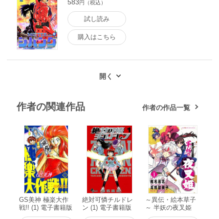
583
円（税込）
試し読み
購入はこちら
作者の関連作品
作者の作品一覧
GS美神 極楽大作
絶対可憐チルドレ
～異伝・絵本草子
戦!! (1) 電子書籍版
ン (1) 電子書籍版
～ 半妖の夜叉姫
(1) 電子書籍版