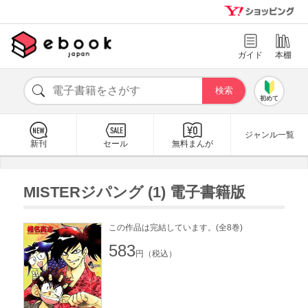
ガイド
本棚
初めて
ジャンル一覧
新刊
セール
無料まんが
MISTERジパング (1) 電子書籍版
この作品は完結しています。(全8巻)
583
円（税込）