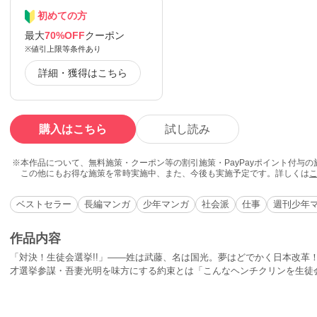
初めての方
最大
70%OFF
クーポン
※値引上限等条件あり
詳細・獲得はこちら
購入はこちら
試し読み
本作品について、無料施策・クーポン等の割引施策・PayPayポイント付与
この他にもお得な施策を常時実施中、また、今後も実施予定です。詳しくは
ベストセラー
長編マンガ
少年マンガ
社会派
仕事
週刊少年
作品内容
「対決！生徒会選挙!!」――姓は武藤、名は国光。夢はどでかく日本改革
才選挙参謀・吾妻光明を味方にする約束とは「こんなヘンチクリンを生徒
ぁー、こーなりゃ男国光、男の約束、命に代えても守ってみせるぜ!!中学
渦巻く地方都市で大暴れ！