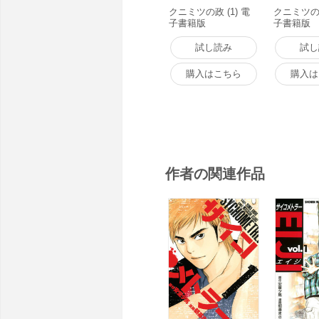
クニミツの政 (1) 電
クニミツの政
子書籍版
子書籍版
試し読み
試し
購入はこちら
購入は
作者の関連作品