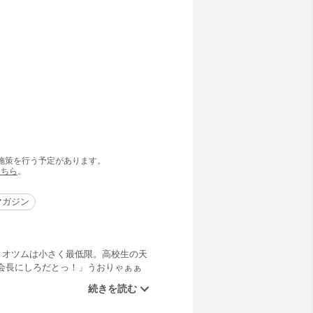
の施策を行う予定があります。
こちら
。
マガジン
！オツムは小さく最低限。高校生の天
会長にしろだとっ！」うおりゃぁぁ
中退の政治家秘書、武藤国光が腐敗の