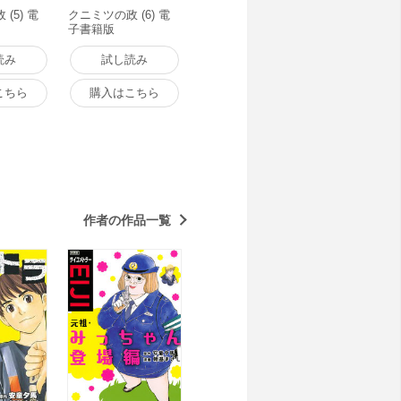
(5) 電
クニミツの政 (6) 電
子書籍版
読み
試し読み
こちら
購入はこちら
作者の作品一覧