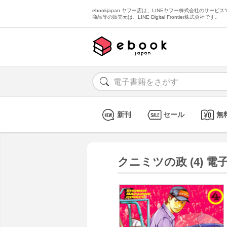
ebookjapan ヤフー店は、LINEヤフー株式会社のサービスで
商品等の販売元は、LINE Digital Frontier株式会社です。
新刊
セール
無
クニミツの政 (4) 電