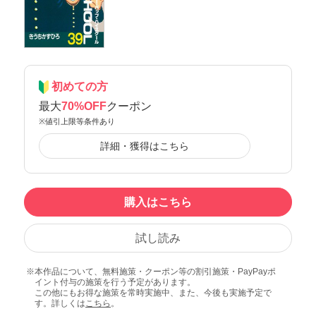
初めての方
最大
70%OFF
クーポン
※値引上限等条件あり
詳細・獲得はこちら
購入はこちら
試し読み
本作品について、無料施策・クーポン等の割引施策・PayPayポ
イント付与の施策を行う予定があります。
この他にもお得な施策を常時実施中、また、今後も実施予定で
す。詳しくは
こちら
。