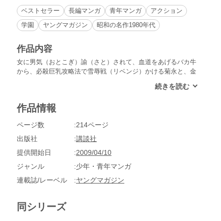
ベストセラー
長編マンガ
青年マンガ
アクション
学園
ヤングマガジン
昭和の名作1980年代
作品内容
女に男気（おとこぎ）諭（さと）されて、血道をあげるバカ牛
から、必殺巨乳攻略法で雪辱戦（リベンジ）かける菊永と、金
こそ正義を実践する借金王・柴田まで、その他豪華メンバーで
お届けします、ミレニアム版『BE-BOP』！20世紀から21世紀
になっても相変わらずの主役と言えば言わずもがなのこの二
作品情報
人。ヒロシとトオルの伊達だて）な活躍、寄ってらっしゃい見
てらっしゃい。
ページ数
214ページ
出版社
講談社
提供開始日
2009/04/10
ジャンル
少年・青年マンガ
連載誌/レーベル
ヤングマガジン
同シリーズ