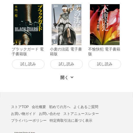
ブラックガード 電
小麦の法廷 電子書
不愉快犯 電子書籍
子書籍版
籍版
版
試し読み
試し読み
試し読み
ストアTOP
会社概要
初めての方へ
よくあるご質問
お買い物ガイド
お問い合わせ
ストアニュースレター
プライバシーポリシー
特定商取引法に基づく表示