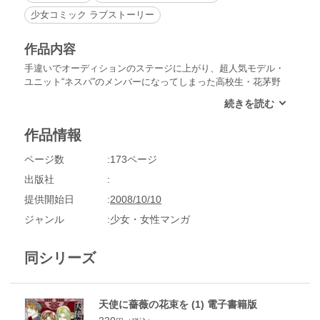
少女コミック ラブストーリー
作品内容
手違いでオーディションのステージに上がり、超人気モデル・
ユニット“ネスパ”のメンバーになってしまった高校生・花茅野
世（かがのせい）。その帰り道で何者かに襲われるがネスパの
メンバーたちによって危ういところで救われた。世を“マリ
ア”と呼ぶ彼らの正体とは？そして、薔薇の香りとともに現れ
作品情報
る世の数奇な運命とは――!?
ページ数
173ページ
出版社
提供開始日
2008/10/10
ジャンル
少女・女性マンガ
同シリーズ
天使に薔薇の花束を (1) 電子書籍版