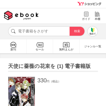
ガイド
本棚
初めて
ジャンル一覧
新刊
セール
無料まんが
天使に薔薇の花束を (1) 電子書籍版
330
円（税込）