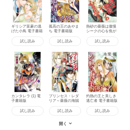
ギリシア富豪の逃
孤高の王のあやま
熱砂の薔薇は傲慢
げた小鳥 電子書籍
ち 電子書籍版
シークの心を焦が
版
す【新装版】 電子
書籍版
試し読み
試し読み
試し読み
カンタレラ (1) 電
プリンセス・レダ
灼熱の王と美しき
子書籍版
リア～薔薇の海賊
逃亡者 電子書籍版
～ (1) 電子書籍版
試し読み
試し読み
試し読み