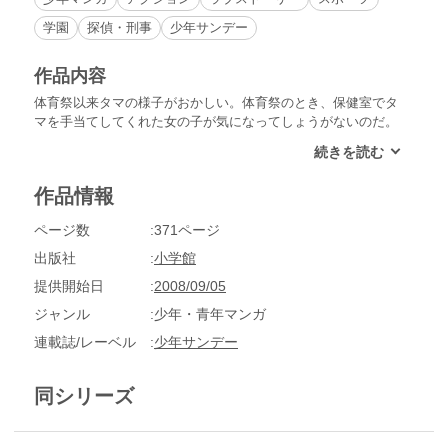
学園
探偵・刑事
少年サンデー
作品内容
体育祭以来タマの様子がおかしい。体育祭のとき、保健室でタ
マを手当てしてくれた女の子が気になってしょうがないのだ。
しかし、肝心のその女の子が誰なのかタマにもわからなく
て…!?
作品情報
ページ数
371ページ
出版社
小学館
提供開始日
2008/09/05
ジャンル
少年・青年マンガ
連載誌/レーベル
少年サンデー
同シリーズ