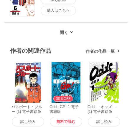
購入はこちら
作者の関連作品
作者の作品一覧
無料
30％OFF
パスポート・ブル
Odds GP! 1 電子
Odds―オッズ―
ー (1) 電子書籍版
書籍版
(1) 電子書籍版
試し読み
無料で読む
試し読み