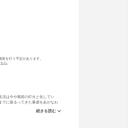
の施策を行う予定があります。
こちら
。
生活は今や風前の灯火と化してい
までに振るってきた暴虐をあがなわ
赴いた。だが、荒々しいイードンは
む両国の王より、彼はタラ王女をめ
う神聖なる掟に背いても！