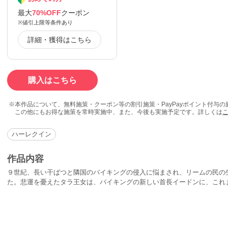
最大
70%OFF
クーポン
※値引上限等条件あり
詳細・獲得はこちら
購入はこちら
本作品について、無料施策・クーポン等の割引施策・PayPayポイント付与
この他にもお得な施策を常時実施中、また、今後も実施予定です。詳しくは
ハーレクイン
作品内容
９世紀、長い干ばつと隣国のバイキングの侵入に悩まされ、リームの民の
た。悲運を憂えたタラ王女は、バイキングの新しい首長イードンに、これ
せる決意を固める。彼女は王冠と黄金の首飾りを身につけ、単身、敵地に
征服欲もあらわに彼女を押さえつけ、衝撃の事実を告白した――和睦を望
とるように言い渡されているというのだ。王女は一生純潔を守るべしとい