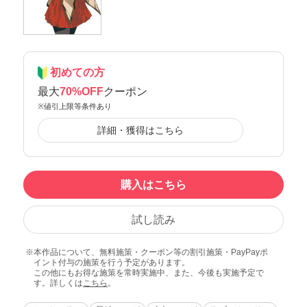
初めての方
最大
70%OFF
クーポン
※値引上限等条件あり
詳細・獲得はこちら
購入はこちら
試し読み
本作品について、無料施策・クーポン等の割引施策・PayPayポ
イント付与の施策を行う予定があります。
この他にもお得な施策を常時実施中、また、今後も実施予定で
す。詳しくは
こちら
。