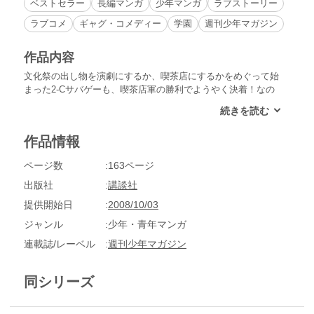
ベストセラー
長編マンガ
少年マンガ
ラブストーリー
ラブコメ
ギャグ・コメディー
学園
週刊少年マガジン
作品内容
文化祭の出し物を演劇にするか、喫茶店にするかをめぐって始
まった2-Cサバゲーも、喫茶店軍の勝利でようやく決着！なの
に！結局、演劇と喫茶店の両方やることに。文化祭の準備で学
校に泊まり込んだり、銭湯行ったり、コスプレしたり、そして
あの巨匠までっっ!!!ついに開催、文化祭♪
作品情報
ページ数
163ページ
出版社
講談社
提供開始日
2008/10/03
ジャンル
少年・青年マンガ
連載誌/レーベル
週刊少年マガジン
同シリーズ