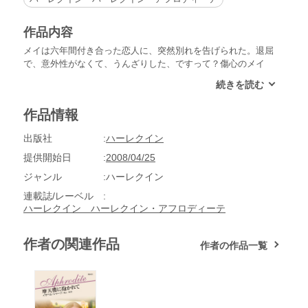
作品内容
メイは六年間付き合った恋人に、突然別れを告げられた。退屈
で、意外性がなくて、うんざりした、ですって？傷心のメイ
は、知り合ったばかりの男性に誘われるまま、マンハッタンの
高級ホテルで休暇を過ごすことにした。だが、結局はその男性
にも去られた彼女は、ショックをプラスに転じさせ、ある計画
作品情報
を考えつく。髪を切り、最新のメイクを施し、全身を磨き上げ
て変身し、休暇の間だけ＜ヴェロニカ＞という別人を演じるこ
出版社
ハーレクイン
とにしたのだ。そんな事情など露知らぬ作家のベックは、バー
で彼女を見かけて陶然とした。あの女なら例の件を頼めるかも
提供開始日
2008/04/25
しれない……。
ジャンル
ハーレクイン
連載誌/レーベル
ハーレクイン ハーレクイン・アフロディーテ
作者の関連作品
作者の作品一覧