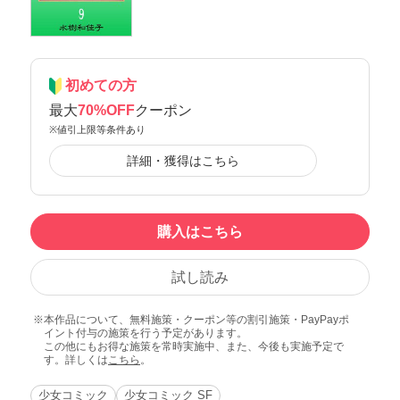
初めての方
最大
70%OFF
クーポン
※値引上限等条件あり
詳細・獲得はこちら
購入はこちら
試し読み
本作品について、無料施策・クーポン等の割引施策・PayPayポ
イント付与の施策を行う予定があります。
この他にもお得な施策を常時実施中、また、今後も実施予定で
す。詳しくは
こちら
。
少女コミック
少女コミック SF