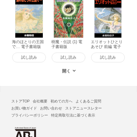
海のほとりの王国
樹魔・伝説 (1) 電
エリオットひとり
で… 電子書籍版
子書籍版
あそび 前編 電子
書籍版
試し読み
試し読み
試し読み
ストアTOP
会社概要
初めての方へ
よくあるご質問
お買い物ガイド
お問い合わせ
ストアニュースレター
プライバシーポリシー
特定商取引法に基づく表示