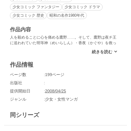
少女コミック ファンタジー
少女コミック ドラマ
少女コミック 歴史
昭和の名作1980年代
作品内容
人を殺めることに心を痛める鷹野……。そして、鷹野は夜チ王
に追われていた明等神（めいらしん）・香夜（かぐや）を救っ
た。彼女は、不二の里を統べる普善神（ふぜんしん）・天音
（あまね）のもとに身を寄せている亞神であった。鷹野は、案
内を申し出た香夜とともに不二へ向かうためにいったん桂たち
作品情報
と別れ、道を急ぐことに決めた。
ページ数
199ページ
出版社
提供開始日
2008/04/25
ジャンル
少女・女性マンガ
同シリーズ