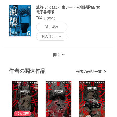
凍牌(とうはい) 裏レート麻雀闘牌録 (6)
電子書籍版
704
円（税込）
試し読み
購入はこちら
作者の関連作品
作者の作品一覧
無料
49％OFF