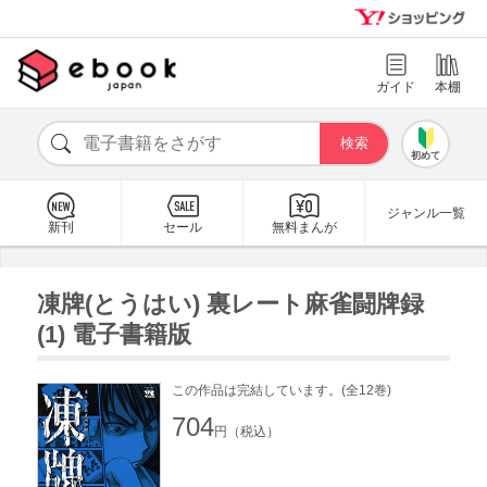
ガイド
本棚
初めて
ジャンル一覧
新刊
セール
無料まんが
凍牌(とうはい) 裏レート麻雀闘牌録
(1) 電子書籍版
この作品は完結しています。(全12巻)
704
円（税込）