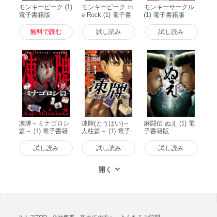
モンキーピーク (1)
モンキーピーク th
モンキーサークル
電子書籍版
e Rock (1) 電子書
(1) 電子書籍版
籍版
無料で読む
試し読み
試し読み
凍牌～ミナゴロシ
凍牌(とうはい)～
麻闘伝 ぬえ (1) 電
篇～ (1) 電子書籍
人柱篇～ (1) 電子
子書籍版
版
書籍版
試し読み
試し読み
試し読み