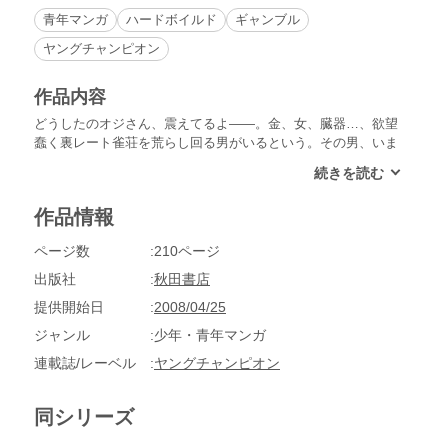
青年マンガ
ハードボイルド
ギャンブル
ヤングチャンピオン
作品内容
どうしたのオジさん、震えてるよ――。金、女、臓器…、欲望
蠢く裏レート雀荘を荒らし回る男がいるという。その男、いま
だ少年にして、冷徹なる思考、冷艶なる打牌、裏世界からは＜
氷のＫ＞と呼ばれているが、自宅には少女を飼っていると噂さ
れる…。不確実（スリル）を楽しんでこそギャンブル！裏レー
作品情報
ト麻雀闘牌録！
ページ数
210ページ
出版社
秋田書店
提供開始日
2008/04/25
ジャンル
少年・青年マンガ
連載誌/レーベル
ヤングチャンピオン
同シリーズ