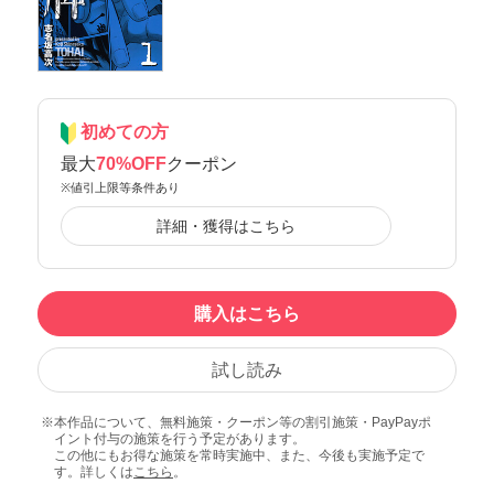
初めての方
最大
70%OFF
クーポン
※値引上限等条件あり
詳細・獲得はこちら
購入はこちら
試し読み
本作品について、無料施策・クーポン等の割引施策・PayPayポ
イント付与の施策を行う予定があります。
この他にもお得な施策を常時実施中、また、今後も実施予定で
す。詳しくは
こちら
。