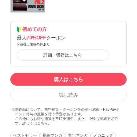
初めての方
最大
70%OFF
クーポン
※値引上限等条件あり
詳細・獲得はこちら
購入はこちら
試し読み
本作品について、無料施策・クーポン等の割引施策・PayPayポ
イント付与の施策を行う予定があります。
この他にもお得な施策を常時実施中、また、今後も実施予定で
す。詳しくは
こちら
。
ベストセラー
長編マンガ
青年マンガ
メカニック