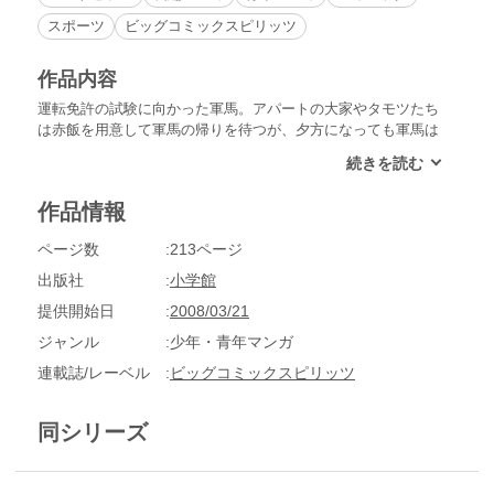
スポーツ
ビッグコミックスピリッツ
作品内容
運転免許の試験に向かった軍馬。アパートの大家やタモツたち
は赤飯を用意して軍馬の帰りを待つが、夕方になっても軍馬は
帰ってこない。４時半をまわった頃ようやく帰ってくるが、髪
は乱れ疲れ切った様子に、皆は落ちたものだとなぐさめる
が…!?
作品情報
ページ数
213ページ
出版社
小学館
提供開始日
2008/03/21
ジャンル
少年・青年マンガ
連載誌/レーベル
ビッグコミックスピリッツ
同シリーズ