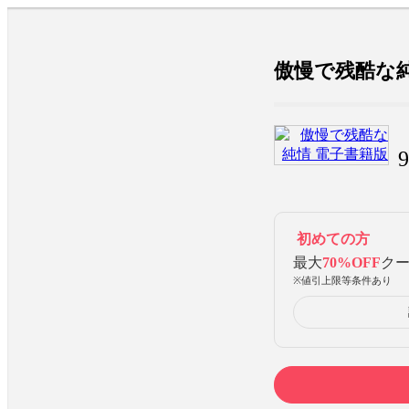
傲慢で残酷な純
9
初めての方
最大
70%OFF
ク
※値引上限等条件あり