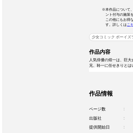
本作品について、
ント付与の施策
この他にもお得
す。詳しくは
こ
少女コミック ボーイズ
作品内容
人気俳優の煌一は、巨大
兄、聆一に任せきりとは
そんな彼が偶然にもVIP
したのは……高校の先輩
夜、彼の前から姿を消し
自分のSPとして雇うが
作品情報
スト水貴はすの
ページ数
出版社
提供開始日