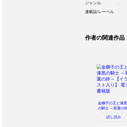
ジャンル
連載誌/レーベル
作者の関連作品
金獅子の王と漆
の騎士 ～双翼の
～【イラスト入
試し読み
り】 電子書籍版