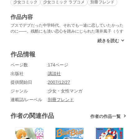
少女コミック
少女コミック ラブコメ
別冊フレンド
作品内容
ブスでデブだった中学時代、それでも一途に恋していたかった
のに――。残酷にも淡い恋心を踏みにじられた薄井風子（うす
い・ふうこ）は、天原晴彦（あまはら・はるひこ）に復讐（ふ
くしゅう）するため、ダイエットできれいになって、見事高校
デビューを果たした!!でも、読者モデルとして晴彦に近づいた
作品情報
風子に、晴彦は興味をもってくれなくて……。復讐の罠（わ
な）を仕掛けたつもりが、恋の罠にはまっちゃったみたい!?あ
ページ数
174ページ
りえないほど面白い、痛快リベンジ・ラブの行方は――!?
出版社
講談社
提供開始日
2007/12/27
ジャンル
少女・女性マンガ
連載誌/レーベル
別冊フレンド
作者の関連作品
作者の作品一覧