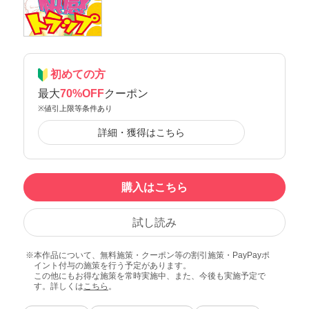
初めての方
最大
70%OFF
クーポン
※値引上限等条件あり
詳細・獲得はこちら
購入はこちら
試し読み
本作品について、無料施策・クーポン等の割引施策・PayPayポ
イント付与の施策を行う予定があります。
この他にもお得な施策を常時実施中、また、今後も実施予定で
す。詳しくは
こちら
。