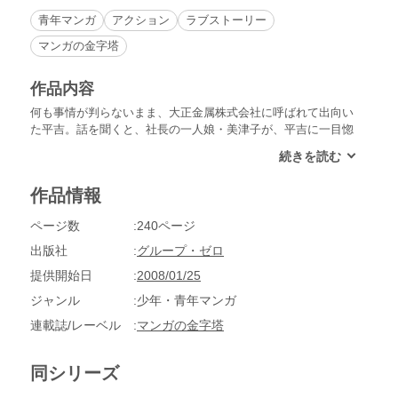
青年マンガ
アクション
ラブストーリー
マンガの金字塔
作品内容
何も事情が判らないまま、大正金属株式会社に呼ばれて出向い
た平吉。話を聞くと、社長の一人娘・美津子が、平吉に一目惚
れしたのだと言う。それは２年前の雨の日、傘を渡してあげた
女子高生！さあ、どうする…？
作品情報
ページ数
240ページ
出版社
グループ・ゼロ
提供開始日
2008/01/25
ジャンル
少年・青年マンガ
連載誌/レーベル
マンガの金字塔
同シリーズ