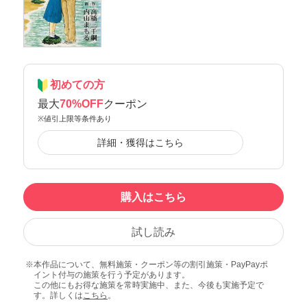
初めての方
最大
70%OFF
クーポン
※値引上限等条件あり
詳細・獲得はこちら
購入はこちら
試し読み
本作品について、無料施策・クーポン等の割引施策・PayPayポ
イント付与の施策を行う予定があります。
この他にもお得な施策を常時実施中、また、今後も実施予定で
す。詳しくは
こちら
。