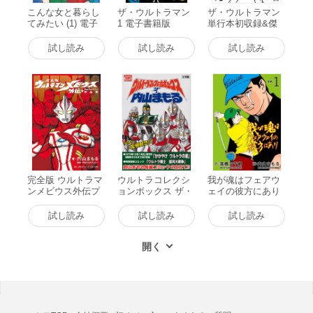
こんな女と暮らし
ザ・ウルトラマン
ザ・ウルトラマン
てみたい (1) 電子
1 電子書籍版
単行本初収録&傑
書籍版
作選 (上) 電子書籍
版
試し読み
試し読み
試し読み
完全版 ウルトラマ
ウルトラコレクシ
我が魂はフェアウ
ンメビウス外伝プ
ョンボックス ザ・
ェイの彼方にあり
ラス平成ウルトラ
内山まもる 電子書
(1) 電子書籍版
マン作品集 電子書
籍版
試し読み
試し読み
試し読み
籍版