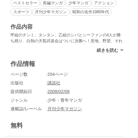
ベストセラー
長編マンガ
少年マンガ
アクション
スポーツ
月刊少年マガジン
昭和の名作1980年代
作品内容
甲組のチンミ、タンタン、乙組のシバとシーファンの4人が勝
ち残り、白熱の天覧武道会はついに決勝へ！意地、野望、それ
ぞれの思惑が渦巻く中、まず甲組決勝戦。チンミとタンタンの
火花散らす激突がいよいよ幕を開けた!!
作品情報
ページ数
204ページ
出版社
講談社
提供開始日
2008/02/08
ジャンル
少年・青年マンガ
連載誌/レーベル
月刊少年マガジン
無料