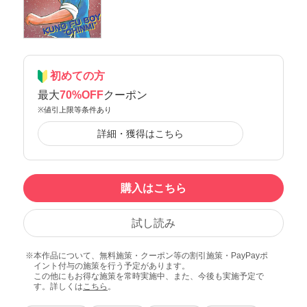
初めての方
最大
70%OFF
クーポン
※値引上限等条件あり
詳細・獲得はこちら
購入はこちら
試し読み
本作品について、無料施策・クーポン等の割引施策・PayPayポ
イント付与の施策を行う予定があります。
この他にもお得な施策を常時実施中、また、今後も実施予定で
す。詳しくは
こちら
。