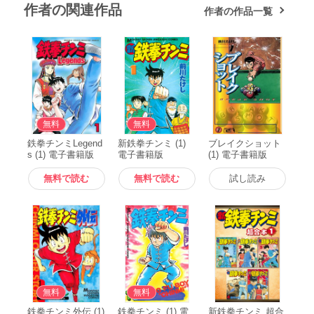
作者の関連作品
作者の作品一覧
無料
無料
鉄拳チンミLegend
新鉄拳チンミ (1)
ブレイクショット
s (1) 電子書籍版
電子書籍版
(1) 電子書籍版
無料で読む
無料で読む
試し読み
無料
無料
鉄拳チンミ外伝 (1)
鉄拳チンミ (1) 電
新鉄拳チンミ 超合