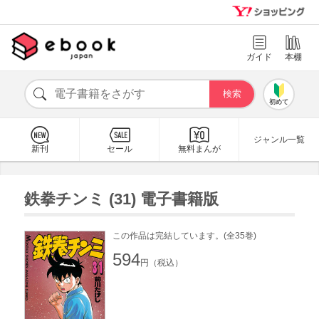
ガイド
本棚
初めて
ジャンル一覧
新刊
セール
無料まんが
鉄拳チンミ (31) 電子書籍版
この作品は完結しています。(全35巻)
594
円（税込）