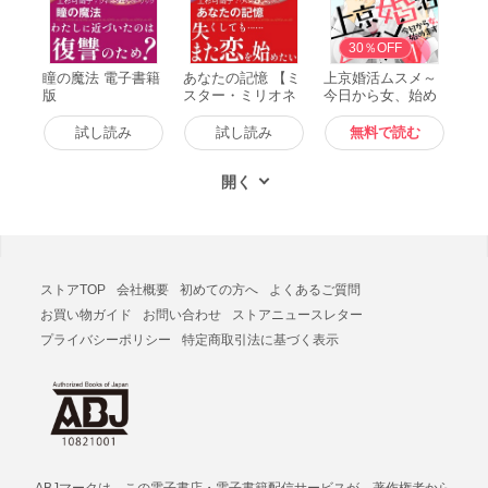
無料
30％OFF
瞳の魔法 電子書籍
あなたの記憶 【ミ
上京婚活ムスメ～
版
スター・ミリオネ
今日から女、始め
ア III】 電子書籍版
ます～ : 1 電子書
籍版
試し読み
試し読み
無料で読む
ストアTOP
会社概要
初めての方へ
よくあるご質問
お買い物ガイド
お問い合わせ
ストアニュースレター
プライバシーポリシー
特定商取引法に基づく表示