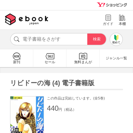
ガイド
本棚
初めて
ジャンル一覧
新刊
セール
無料まんが
リビドーの海 (4) 電子書籍版
この作品は完結しています。(全5巻)
440
円（税込）