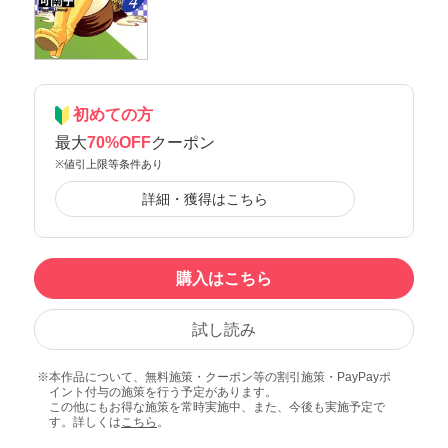
初めての方
最大
70%OFF
クーポン
※値引上限等条件あり
詳細・獲得はこちら
購入はこちら
試し読み
本作品について、無料施策・クーポン等の割引施策・PayPayポ
イント付与の施策を行う予定があります。
この他にもお得な施策を常時実施中、また、今後も実施予定で
す。詳しくは
こちら
。