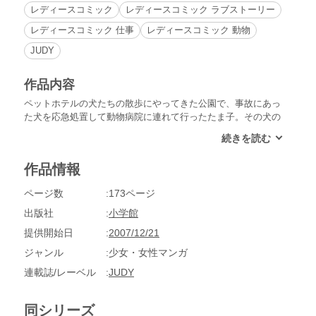
レディースコミック
レディースコミック ラブストーリー
レディースコミック 仕事
レディースコミック 動物
JUDY
作品内容
ペットホテルの犬たちの散歩にやってきた公園で、事故にあっ
た犬を応急処置して動物病院に連れて行ったたま子。その犬の
飼い主である高校生の男の子・聖也に気に入られてしまったた
ま子だったが、聖也には冷たい態度で……!?
作品情報
ページ数
173ページ
出版社
小学館
提供開始日
2007/12/21
ジャンル
少女・女性マンガ
連載誌/レーベル
JUDY
同シリーズ