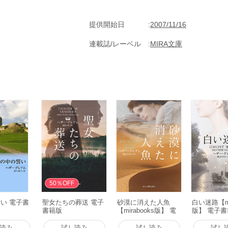
提供開始日
2007/11/16
連載誌/レーベル
MIRA文庫
50％OFF
い 電子書
聖女たちの葬送 電子
砂漠に消えた人魚
白い迷路【mi
書籍版
【mirabooks版】 電
版】 電子
子書籍版
読み
試し読み
試し読み
試し