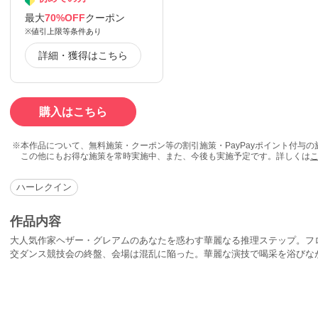
最大
70%OFF
クーポン
※値引上限等条件あり
詳細・獲得はこちら
購入はこちら
本作品について、無料施策・クーポン等の割引施策・PayPayポイント付与
この他にもお得な施策を常時実施中、また、今後も実施予定です。詳しくは
ハーレクイン
作品内容
大人気作家ヘザー・グレアムのあなたを惑わす華麗なる推理ステップ。フ
交ダンス競技会の終盤、会場は混乱に陥った。華麗な演技で喝采を浴びな
死を遂げたのだ。事件は数々の疑惑を呼び、私立探偵クインはラーラが所
極秘捜査を開始する。だが、そのときの彼には知る由もなかった第一容疑
激しくも危険な愛が始まることを。