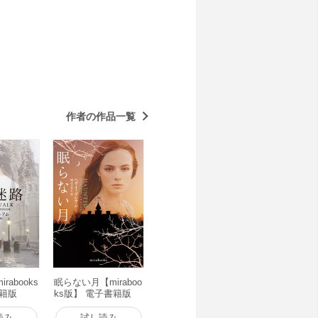
作者の作品一覧
rabooks
眠らない月【miraboo
書籍版
ks版】 電子書籍版
読み
試し読み