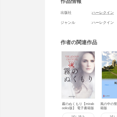
作品情報
出版社
ハーレクイン
ジャンル
ハーレクイン
作者の関連作品
霧のぬくもり【mirab
風の中の誓
ooks版】 電子書籍版
籍版
試し読み
試し