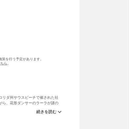
の施策を行う予定があります。
こちら
。
ロリダ州サウスビーチで催された社
がら、花形ダンサーのラーラが謎の
属していたダンススタジオに潜入し
者のダンス講師をひと目見た瞬間、