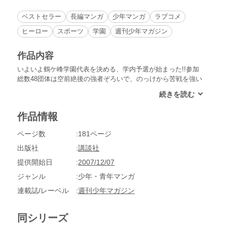
ベストセラー
長編マンガ
少年マンガ
ラブコメ
ヒーロー
スポーツ
学園
週刊少年マガジン
作品内容
いよいよ鶴ケ峰学園代表を決める、学内予選が始まった!!参加
総数48団体は空前絶後の強者ぞろいで、のっけから苦戦を強い
られることに……!?力自慢の腕相撲部と功太郎率いる極端流が
激突!!
作品情報
ページ数
181ページ
出版社
講談社
提供開始日
2007/12/07
ジャンル
少年・青年マンガ
連載誌/レーベル
週刊少年マガジン
同シリーズ