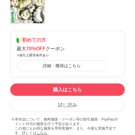
初めての方
最大
70%OFF
クーポン
※値引上限等条件あり
詳細・獲得はこちら
購入はこちら
試し読み
本作品について、無料施策・クーポン等の割引施策・PayPayポ
イント付与の施策を行う予定があります。
この他にもお得な施策を常時実施中、また、今後も実施予定で
す。詳しくは
こちら
。