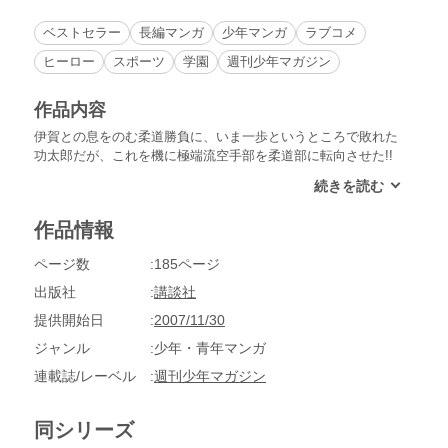
ベストセラー
長編マンガ
少年マンガ
ラブコメ
ヒーロー
スポーツ
学園
週刊少年マガジン
作品内容
伊賀との息をのむ柔道勝負に、いま一歩というところで敗れた
功太郎だが、これを機に極端流空手部を柔道部に転向させた!!
久三（くみ）、典善（てんぜん）、そして三四郎や麻由美まで
引き込み発足した極端流柔道部の行方は――!?
作品情報
ページ数
185ページ
出版社
講談社
提供開始日
2007/11/30
ジャンル
少年・青年マンガ
連載誌/レーベル
週刊少年マガジン
同シリーズ