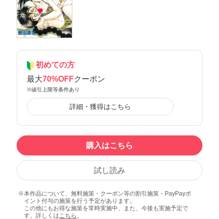
初めての方
最大
70%OFF
クーポン
※値引上限等条件あり
詳細・獲得はこちら
購入はこちら
試し読み
本作品について、無料施策・クーポン等の割引施策・PayPayポ
イント付与の施策を行う予定があります。
この他にもお得な施策を常時実施中、また、今後も実施予定で
す。詳しくは
こちら
。