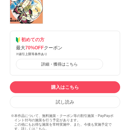
初めての方
最大
70%OFF
クーポン
※値引上限等条件あり
詳細・獲得はこちら
購入はこちら
試し読み
本作品について、無料施策・クーポン等の割引施策・PayPayポ
イント付与の施策を行う予定があります。
この他にもお得な施策を常時実施中、また、今後も実施予定で
す。詳しくは
こちら
。