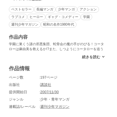
ベストセラー
長編マンガ
少年マンガ
アクション
ラブコメ
ヒーロー
ギャグ・コメディー
学園
週刊少年マガジン
昭和の名作1980年代
作品内容
学園に巣くう謎の邪悪集団、蛇骨会の魔の手がのびる！コータ
ローは麻由美を救えるか!?また、しつようにコータローを追う
紅バラの真意は!?ハラハラ、ドキドキ、緊迫の第４巻!!
作品情報
ページ数
197ページ
出版社
講談社
提供開始日
2007/11/30
ジャンル
少年・青年マンガ
連載誌/レーベル
週刊少年マガジン