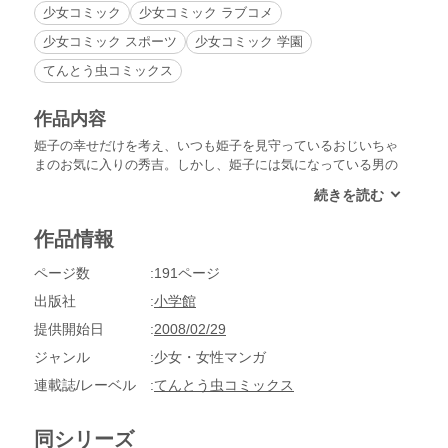
少女コミック
少女コミック ラブコメ
少女コミック スポーツ
少女コミック 学園
てんとう虫コミックス
作品内容
姫子の幸せだけを考え、いつも姫子を見守っているおじいちゃ
まのお気に入りの秀吉。しかし、姫子には気になっている男の
子・真樹がいた。秀吉と真樹の間にはさまれて心がゆらぐ姫
子。そんなときおじいちゃまが倒れてしまい……!?
作品情報
ページ数
191ページ
出版社
小学館
提供開始日
2008/02/29
ジャンル
少女・女性マンガ
連載誌/レーベル
てんとう虫コミックス
同シリーズ