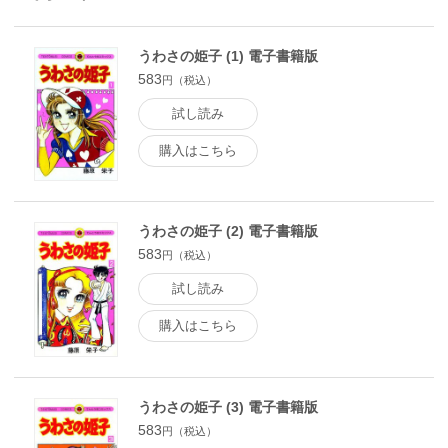
うわさの姫子 (1) 電子書籍版
583
円（税込）
試し読み
購入はこちら
うわさの姫子 (2) 電子書籍版
583
円（税込）
試し読み
購入はこちら
うわさの姫子 (3) 電子書籍版
583
円（税込）