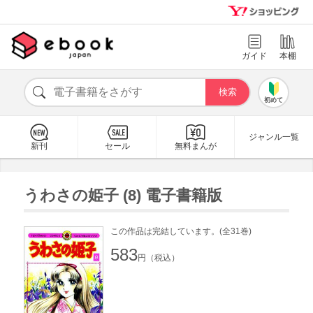
ガイド
本棚
初めて
ジャンル一覧
新刊
セール
無料まんが
うわさの姫子 (8) 電子書籍版
この作品は完結しています。(全31巻)
583
円（税込）