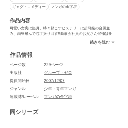
ギャグ・コメディー
マンガの金字塔
作品内容
可愛い女房は臨月。時々起こすヒステリーは超弩級の台風並
み、鍋釜飛んで包丁振り回す!!商事会社員のお父さん候補は拒
絶の夜が続いて悶々の日々が続く。岡品家の将来は…!?軽妙な
タッチで描くハッピーコメディ長編!!
作品情報
ページ数
229ページ
出版社
グループ・ゼロ
提供開始日
2007/12/07
ジャンル
少年・青年マンガ
連載誌/レーベル
マンガの金字塔
同シリーズ