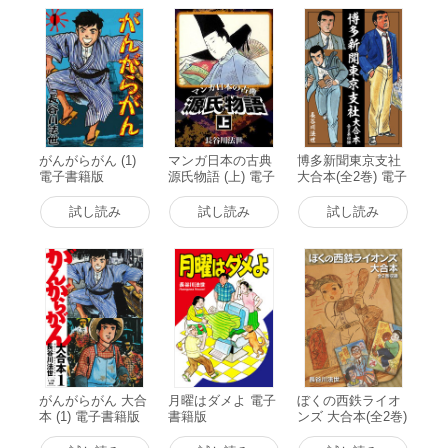
がんがらがん (1)
マンガ日本の古典
博多新聞東京支社
電子書籍版
源氏物語 (上) 電子
大合本(全2巻) 電子
書籍版
書籍版
試し読み
試し読み
試し読み
がんがらがん 大合
月曜はダメよ 電子
ぼくの西鉄ライオ
本 (1) 電子書籍版
書籍版
ンズ 大合本(全2巻)
電子書籍版