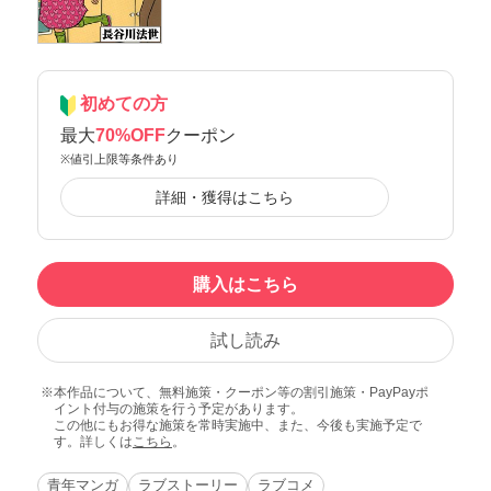
初めての方
最大
70%OFF
クーポン
※値引上限等条件あり
詳細・獲得はこちら
購入はこちら
試し読み
本作品について、無料施策・クーポン等の割引施策・PayPayポ
イント付与の施策を行う予定があります。
この他にもお得な施策を常時実施中、また、今後も実施予定で
す。詳しくは
こちら
。
青年マンガ
ラブストーリー
ラブコメ