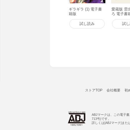
ギラギラ (1) 電子書
愛蔵版 雲
籍版
ろ 電子書
試し読み
試し
ストアTOP
会社概要
初
ABJマークは、この電子
713号)です。
詳しくは[ABJマーク]ま