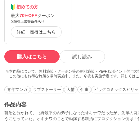
初めての方
最大
70%OFF
クーポン
※値引上限等条件あり
詳細・獲得はこちら
購入はこちら
試し読み
本作品について、無料施策・クーポン等の割引施策・PayPayポイント付与
この他にもお得な施策を常時実施中、また、今後も実施予定です。詳しくは
青年マンガ
ラブストーリー
人情
仕事
ビッグコミックスピリッ
作品内容
耕治と分かれて、北野波平の内弟子になったオキナワだったが、先輩の罠
うになっていた。オキナワのことで動揺する耕治にプロダクション側は「
詰め寄る。そして、耕治が選んだ答えは……!?