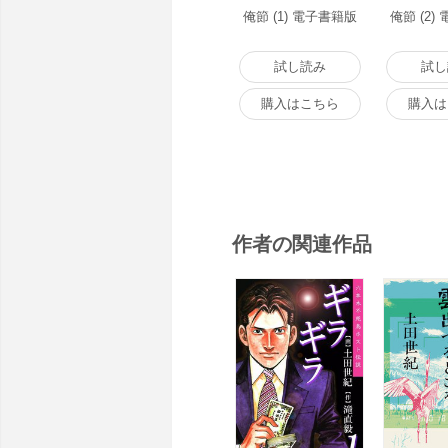
俺節 (1) 電子書籍版
俺節 (2)
試し読み
試し
購入はこちら
購入は
作者の関連作品