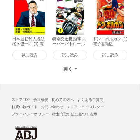
日本国初代大統領
特別交通機動隊 ス
ドン・ボルカン (1)
桜木健一郎 (1) 電
ーパーパトロール
電子書籍版
子書籍版
(1) 電子書籍版
試し読み
試し読み
試し読み
ストアTOP
会社概要
初めての方へ
よくあるご質問
お買い物ガイド
お問い合わせ
ストアニュースレター
プライバシーポリシー
特定商取引法に基づく表示