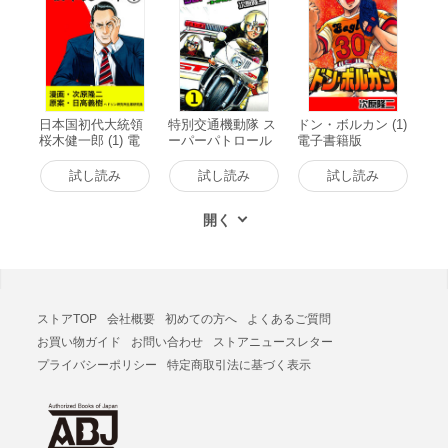
日本国初代大統領
特別交通機動隊 ス
ドン・ボルカン (1)
桜木健一郎 (1) 電
ーパーパトロール
電子書籍版
子書籍版
(1) 電子書籍版
試し読み
試し読み
試し読み
ストアTOP
会社概要
初めての方へ
よくあるご質問
お買い物ガイド
お問い合わせ
ストアニュースレター
プライバシーポリシー
特定商取引法に基づく表示