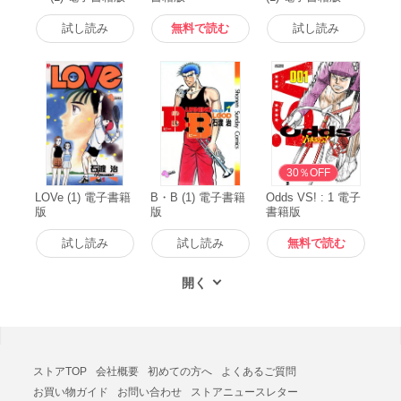
試し読み
無料で読む
試し読み
無料
30％OFF
LOVe (1) 電子書籍
B・B (1) 電子書籍
Odds VS! : 1 電子
版
版
書籍版
試し読み
試し読み
無料で読む
ストアTOP
会社概要
初めての方へ
よくあるご質問
お買い物ガイド
お問い合わせ
ストアニュースレター