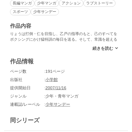
長編マンガ
少年マンガ
アクション
ラブストーリー
スポーツ
少年サンデー
作品内容
りょうは打倒・仁を目指し、乙戸の指導のもと、己のすべてを
ボクシングにかけ猛特訓の毎日を送る。そして、常識を超える
型破りのパンチを身につけようと、ソーリーを連れて横須賀沖
の無人島に向かう。きたるべき対決の日を前に、血の出るよう
な猛トレーニングを開始する。
作品情報
ページ数
191ページ
出版社
小学館
提供開始日
2007/11/16
ジャンル
少年・青年マンガ
連載誌/レーベル
少年サンデー
同シリーズ