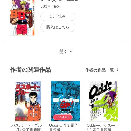
583
円（税込）
試し読み
購入はこちら
作者の関連作品
作者の作品一覧
無料
30％OFF
パスポート・ブル
Odds GP! 1 電子
Odds―オッズ―
ー (1) 電子書籍版
書籍版
(1) 電子書籍版