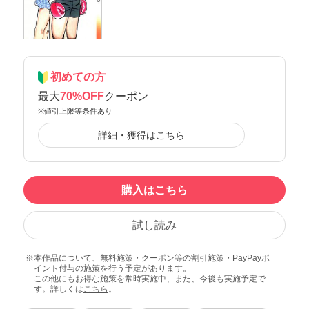
初めての方
最大
70%OFF
クーポン
※値引上限等条件あり
詳細・獲得はこちら
購入はこちら
試し読み
本作品について、無料施策・クーポン等の割引施策・PayPayポ
イント付与の施策を行う予定があります。
この他にもお得な施策を常時実施中、また、今後も実施予定で
す。詳しくは
こちら
。