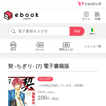
ガイド
本棚
初めて
ジャンル一覧
新刊
セール
無料まんが
契 -ちぎり- (7) 電子書籍版
69％OFF
この作品は完結しています。(全8巻)
330
円（税込）
100
円（税込）