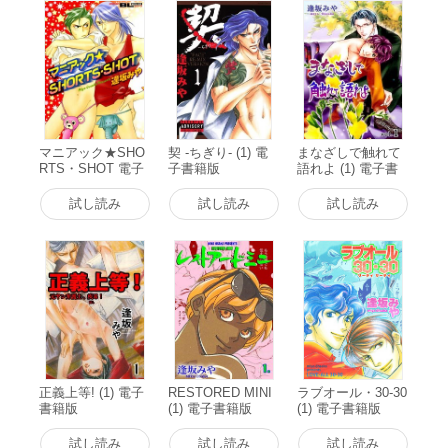
マニアック★SHO
契 ‐ちぎり‐ (1) 電
まなざしで触れて
RTS・SHOT 電子
子書籍版
語れよ (1) 電子書
書籍版
籍版
試し読み
試し読み
試し読み
正義上等! (1) 電子
RESTORED MINI
ラブオール・30-30
書籍版
(1) 電子書籍版
(1) 電子書籍版
試し読み
試し読み
試し読み