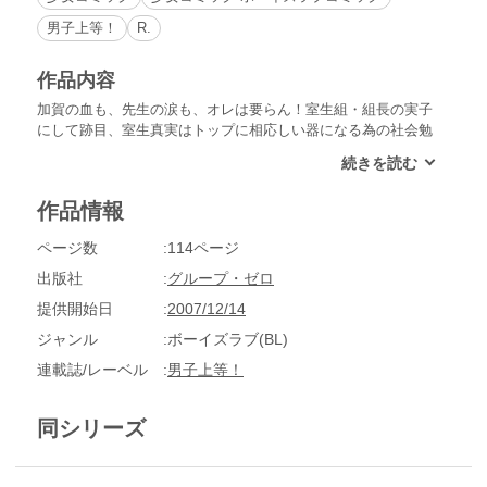
男子上等！
R.
作品内容
加賀の血も、先生の涙も、オレは要らん！室生組・組長の実子
にして跡目、室生真実はトップに相応しい器になる為の社会勉
強、戸籍を偽って独り東京で修行中。組への責任や、加賀への
想いで、神経症になって暴れたオレを、優しく見守ってくれた
管野先生。先生の笑みは、絶対誰にも壊させない、オレ……初
作品情報
恋やねん！先生の想い人をしのげる大人になるんや！※松文館
のコミックスを分冊しております。
ページ数
114ページ
出版社
グループ・ゼロ
提供開始日
2007/12/14
ジャンル
ボーイズラブ(BL)
連載誌/レーベル
男子上等！
同シリーズ