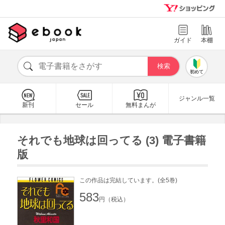
ガイド
本棚
初めて
ジャンル一覧
新刊
セール
無料まんが
それでも地球は回ってる (3) 電子書籍
版
この作品は完結しています。(全5巻)
583
円（税込）