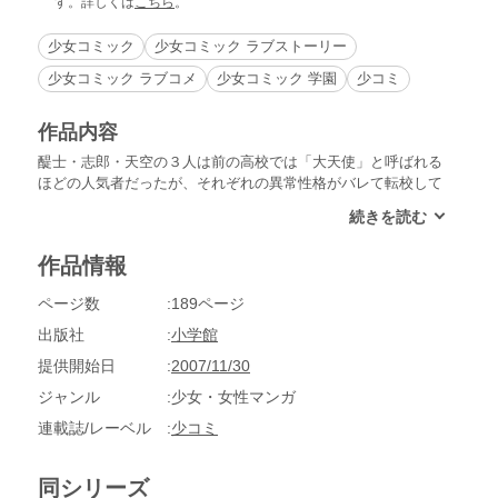
す。詳しくは
こちら
。
少女コミック
少女コミック ラブストーリー
少女コミック ラブコメ
少女コミック 学園
少コミ
作品内容
醍士・志郎・天空の３人は前の高校では「大天使」と呼ばれる
ほどの人気者だったが、それぞれの異常性格がバレて転校して
きたことがわかった。その秘密をさかみに知られた３人だった
が、やがてさかみの秘密がバレてしまい、４人は固い秘密のき
ずなで結ばれる。
作品情報
ページ数
189ページ
出版社
小学館
提供開始日
2007/11/30
ジャンル
少女・女性マンガ
連載誌/レーベル
少コミ
同シリーズ