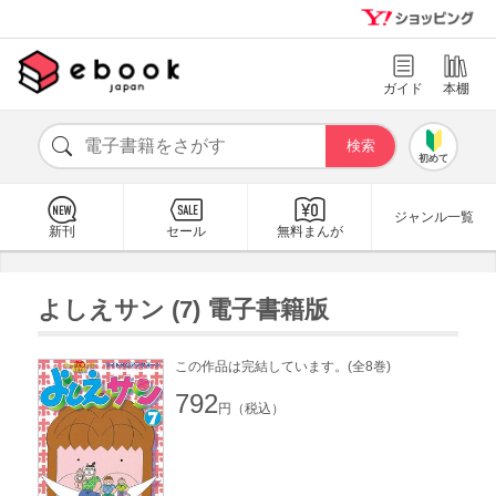
ガイド
本棚
初めて
ジャンル一覧
新刊
セール
無料まんが
よしえサン (7) 電子書籍版
この作品は完結しています。(全8巻)
792
円（税込）