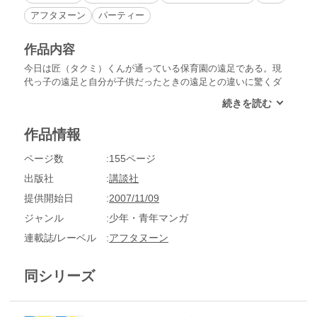
アフタヌーン
パーティー
作品内容
今日は匠（タクミ）くんが通っている保育園の遠足である。現
代っ子の遠足と自分が子供だったときの遠足との違いに驚くダ
ンナであった……。――名古屋在住の元・実在OLで現・専業
主婦のよしえサン。ダンナは実在マンガ家S。そんな「ニョー
ボとダンナの実在日記」漫画。
作品情報
ページ数
155ページ
出版社
講談社
提供開始日
2007/11/09
ジャンル
少年・青年マンガ
連載誌/レーベル
アフタヌーン
同シリーズ