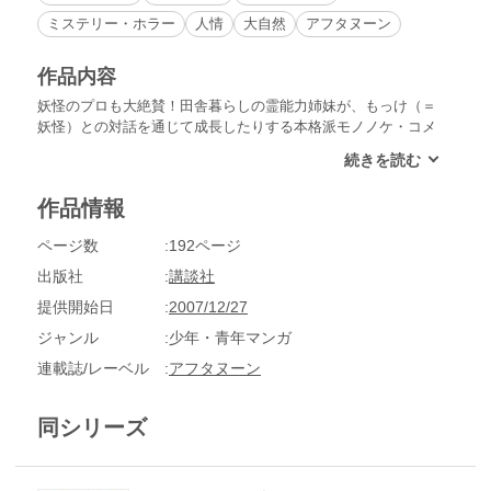
ミステリー・ホラー
人情
大自然
アフタヌーン
作品内容
妖怪のプロも大絶賛！田舎暮らしの霊能力姉妹が、もっけ（＝
妖怪）との対話を通じて成長したりする本格派モノノケ・コメ
ディ、第５巻！――憑依体質の小６女子・瑞生（みずき）は、
「桜」を撮ろうと散歩するうち、不思議な力の満ちた「杖」に
取り憑（つ）かれるが……。妹の柔らかな心の成長を描く「ツ
作品情報
エザクラ」ほか、進路と旧家の継承に悩む姉・静流（しずる）
たちを主題とする「ロクサン」など、“妖怪”が導く青春の苦
ページ数
192ページ
悩、エトセトラ！
出版社
講談社
提供開始日
2007/12/27
ジャンル
少年・青年マンガ
連載誌/レーベル
アフタヌーン
同シリーズ