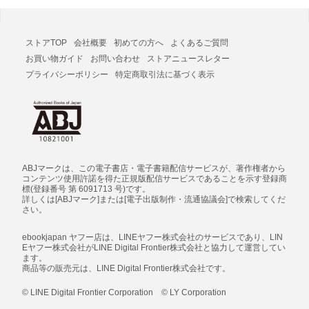
ストアTOP
会社概要
初めての方へ
よくあるご質問
お買い物ガイド
お問い合わせ
ストアニュースレター
プライバシーポリシー
特定商取引法に基づく表示
ABJマークは、この電子書店・電子書籍配信サービスが、著作権者から
コンテンツ使用許諾を得た正規版配信サービスであることを示す登録商
標(登録番号 第 6091713 号)です。
詳しくは[ABJマーク]または[電子出版制作・流通協議会]で検索してくだ
さい。
ebookjapan ヤフー店は、LINEヤフー株式会社のサービスであり、LIN
Eヤフー株式会社がLINE Digital Frontier株式会社と協力して運営してい
ます。
商品等の販売元は、LINE Digital Frontier株式会社です。
© LINE Digital Frontier Corporation © LY Corporation