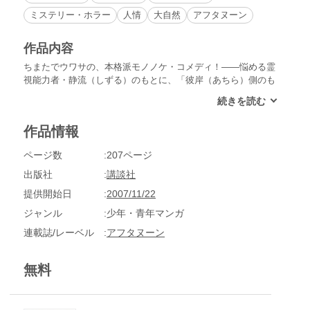
ミステリー・ホラー
人情
大自然
アフタヌーン
作品内容
ちまたでウワサの、本格派モノノケ・コメディ！――悩める霊
視能力者・静流（しずる）のもとに、「彼岸（あちら）側のも
の」にただならぬ関心を持つ少女、佐保（さほ）が急接近。一
般人からは“オカルト好きのノイローゼ女”と疎んじられる彼女
だけれど、静流にだけは彼女の苦しみの理由が視（み）えてし
作品情報
まう。佐保の身体にまとわりつく、「煙々羅（えんえんら）」
という妖怪の仕業とは、なにか……。心の機微も切ない「エン
ページ数
207ページ
エンラ」ほか、全６作。
出版社
講談社
提供開始日
2007/11/22
ジャンル
少年・青年マンガ
連載誌/レーベル
アフタヌーン
無料