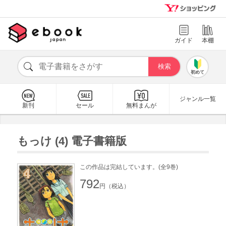
ガイド
本棚
初めて
ジャンル一覧
新刊
セール
無料まんが
もっけ (4) 電子書籍版
この作品は完結しています。(全9巻)
792
円（税込）