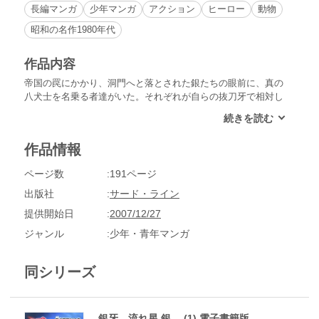
長編マンガ
少年マンガ
アクション
ヒーロー
動物
昭和の名作1980年代
作品内容
帝国の罠にかかり、洞門へと落とされた銀たちの眼前に、真の
八犬士を名乗る者達がいた。それぞれが自らの抜刀牙で相対し
た闘いの中、真の「絶天狼抜刀牙」の使い手はひとりである
と、かたくなに信じる風牙は、自らの命をかけて、銀を立ち上
がらせる。最後の戦いが迫っていた！
作品情報
ページ数
191ページ
出版社
サード・ライン
提供開始日
2007/12/27
ジャンル
少年・青年マンガ
同シリーズ
銀牙―流れ星 銀― (1) 電子書籍版