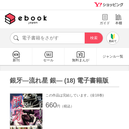
ガイド
本棚
初めて
ジャンル一覧
新刊
セール
無料まんが
銀牙―流れ星 銀― (18) 電子書籍版
この作品は完結しています。(全18巻)
660
円（税込）