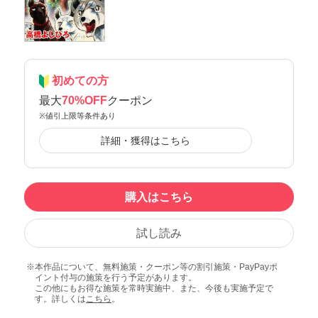
初めての方
最大
70%OFF
クーポン
※値引上限等条件あり
詳細・獲得はこちら
購入はこちら
試し読み
本作品について、無料施策・クーポン等の割引施策・PayPayポ
イント付与の施策を行う予定があります。
この他にもお得な施策を常時実施中、また、今後も実施予定で
す。詳しくは
こちら
。