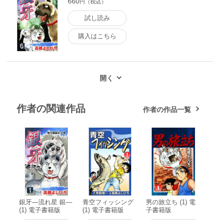
660
円（税込）
試し読み
購入はこちら
作者の関連作品
作者の作品一覧
銀牙―流れ星 銀―
青空フィッシング
男の旅立ち (1) 電
(1) 電子書籍版
(1) 電子書籍版
子書籍版