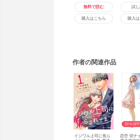
無料で読む
試し
購入はこちら
購入は
作者の関連作品
無料
30％OFF
イジワル上司に焦ら
恋空 切ナ