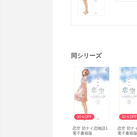
同シリーズ
無料
30％OFF
30％OFF
恋空 切ナイ恋物語1
恋空 切ナ
電子書籍版
電子書籍