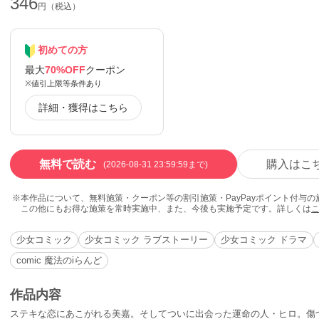
346
円（税込）
初めての方
最大
70%OFF
クーポン
※値引上限等条件あり
詳細・獲得はこちら
無料で読む
購入はこ
(2026-08-31 23:59:59まで)
本作品について、無料施策・クーポン等の割引施策・PayPayポイント付与
この他にもお得な施策を常時実施中、また、今後も実施予定です。詳しくは
少女コミック
少女コミック ラブストーリー
少女コミック ドラマ
comic 魔法のiらんど
作品内容
ステキな恋にあこがれる美嘉。そしてついに出会った運命の人・ヒロ。傷