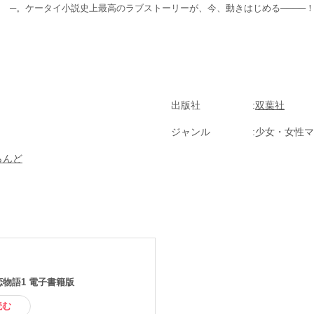
─。ケータイ小説史上最高のラブストーリーが、今、動きはじめる────
出版社
双葉社
ジャンル
少女・女性マ
iらんど
恋物語1 電子書籍版
読む