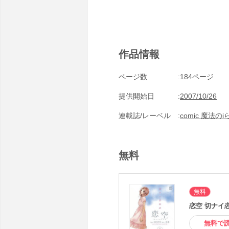
作品情報
ページ数
184ページ
提供開始日
2007/10/26
連載誌/レーベル
comic 魔法の
無料
無料
恋空 切ナイ
無料で