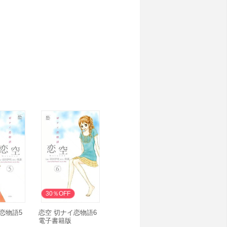
30％OFF
恋物語5
恋空 切ナイ恋物語6
電子書籍版