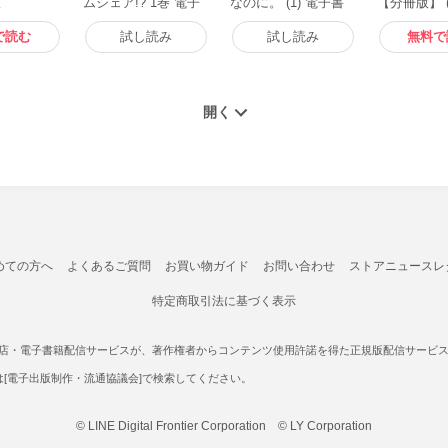
版
ムシェア!? 1巻 電子
なのに。 (1) 電子書
【分冊版】 (
書籍版
籍版
書籍版
で読む
試し読み
試し読み
無料で
めての方へ
よくあるご質問
お買い物ガイド
お問い合わせ
ストアニュースレ
特定商取引法に基づく表示
書店・電子書籍配信サービスが、著作権者からコンテンツ使用許諾を得た正規版配信サービスであ
たは[電子出版制作・流通協議会]で検索してください。
© LINE Digital Frontier Corporation © LY Corporation