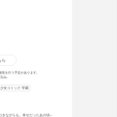
ちら
の施策を行う予定があります。
こちら
。
少女コミック 学園
つきながらも、幸せだったあの頃─