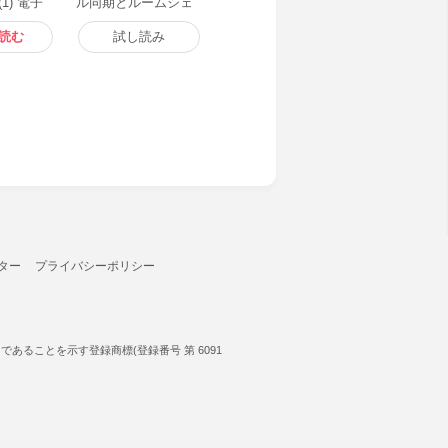
1) 電子
ル同期とルームシェ
ア!?(分冊版)1話 電子
書籍版
読む
試し読み
ター
プライバシーポリシー
ることを示す登録商標(登録番号 第 6091