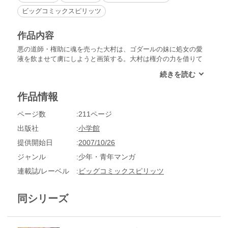
ビッグコミックスピリッツ
作品内容
悪の道師・権助に魂を売った大村は、ゴダールの妹に処女の愛
液を飲ませて虜にしようと画策する。大村は権介の力を借りて
美男子の泥人形を作りだし、その人形をつかって処女の愛液を
手にいれようとする。そして、お聖が狙われ連れ去られてしま
う。五郎たちはお聖の後を追おうとするが、ゴダールの手の者
作品情報
が行く手を阻み…!?
ページ数
211ページ
出版社
小学館
提供開始日
2007/10/26
ジャンル
少年・青年マンガ
連載誌/レーベル
ビッグコミックスピリッツ
同シリーズ