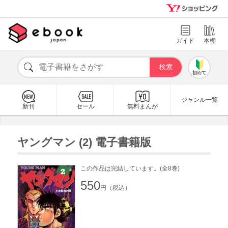
ガイド
本棚
初めて
ジャンル一覧
新刊
セール
無料まんが
ヤングマン (2) 電子書籍版
この作品は完結しています。(全8巻)
550
円（税込）