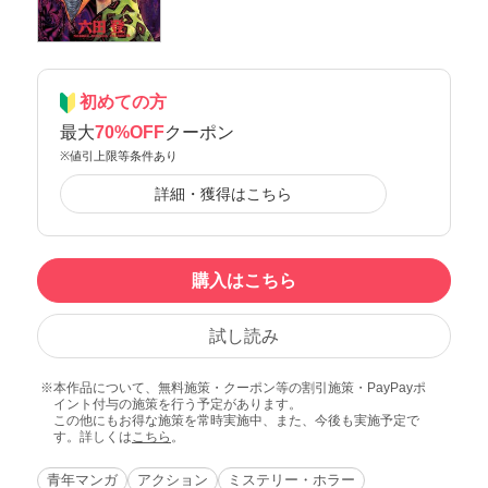
初めての方
最大
70%OFF
クーポン
※値引上限等条件あり
詳細・獲得はこちら
購入はこちら
試し読み
本作品について、無料施策・クーポン等の割引施策・PayPayポ
イント付与の施策を行う予定があります。
この他にもお得な施策を常時実施中、また、今後も実施予定で
す。詳しくは
こちら
。
青年マンガ
アクション
ミステリー・ホラー