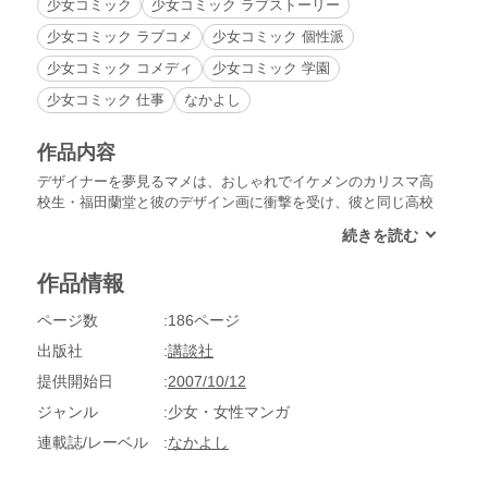
少女コミック
少女コミック ラブストーリー
少女コミック ラブコメ
少女コミック 個性派
少女コミック コメディ
少女コミック 学園
少女コミック 仕事
なかよし
作品内容
デザイナーを夢見るマメは、おしゃれでイケメンのカリスマ高
校生・福田蘭堂と彼のデザイン画に衝撃を受け、彼と同じ高校
を受験することに。でも、今の成績じゃ合格は絶対にムリ!!そ
んなマメに勉強を教えてくれることになった同級生の御小柴と
ラブの予感もあって……。マメの夢とラブはどうなっちゃう
作品情報
の!?おしゃれも恋も進路も、あきらめるわけにはいかない!!マ
メの青春真っ只中ストーリー第２弾!!
ページ数
186ページ
出版社
講談社
提供開始日
2007/10/12
ジャンル
少女・女性マンガ
連載誌/レーベル
なかよし