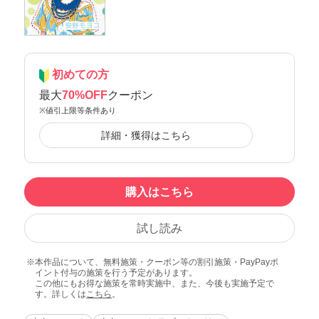
初めての方
最大
70%OFF
クーポン
※値引上限等条件あり
詳細・獲得はこちら
購入はこちら
試し読み
本作品について、無料施策・クーポン等の割引施策・PayPayポ
イント付与の施策を行う予定があります。
この他にもお得な施策を常時実施中、また、今後も実施予定で
す。詳しくは
こちら
。