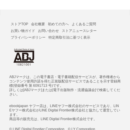
ストアTOP
会社概要
初めての方へ
よくあるご質問
お買い物ガイド
お問い合わせ
ストアニュースレター
プライバシーポリシー
特定商取引法に基づく表示
ABJマークは、この電子書店・電子書籍配信サービスが、著作権者から
コンテンツ使用許諾を得た正規版配信サービスであることを示す登録商
標(登録番号 第 6091713 号)です。
詳しくは[ABJマーク]または[電子出版制作・流通協議会]で検索してくだ
さい。
ebookjapan ヤフー店は、LINEヤフー株式会社のサービスであり、LIN
Eヤフー株式会社がLINE Digital Frontier株式会社と協力して運営してい
ます。
商品等の販売元は、LINE Digital Frontier株式会社です。
© LINE Digital Frontier Corporation © LY Corporation