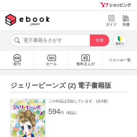
ガイド
本棚
初めて
ジャンル一覧
新刊
セール
無料まんが
ジェリービーンズ (2) 電子書籍版
この作品は完結しています。(全4巻)
594
円（税込）