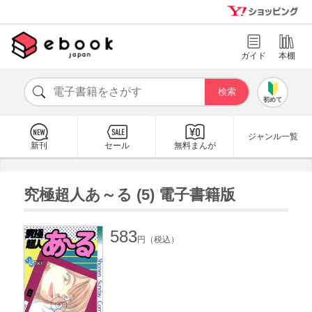
ガイド
本棚
初めて
ジャンル一覧
新刊
セール
無料まんが
究極超人あ～る (5) 電子書籍版
583
円（税込）