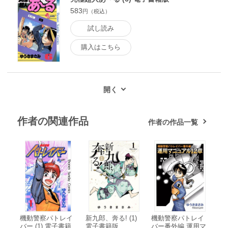
583
円（税込）
試し読み
購入はこちら
作者の関連作品
作者の作品一覧
機動警察パトレイ
新九郎、奔る! (1)
機動警察パトレイ
バー (1) 電子書籍
電子書籍版
バー番外編 運用マ