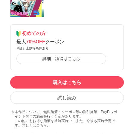
初めての方
最大
70%OFF
クーポン
※値引上限等条件あり
詳細・獲得はこちら
購入はこちら
試し読み
本作品について、無料施策・クーポン等の割引施策・PayPayポ
イント付与の施策を行う予定があります。
この他にもお得な施策を常時実施中、また、今後も実施予定で
す。詳しくは
こちら
。