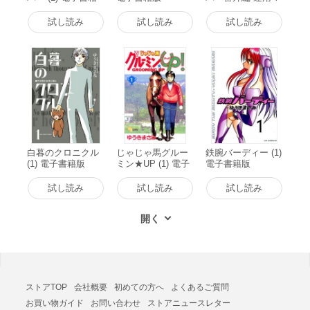
版
ニュアル12章 電子
書籍版
試し読み
試し読み
試し読み
白暮のクロニクル
じゃじゃ馬グルー
鉄腕バーディー (1)
(1) 電子書籍版
ミン★UP (1) 電子
電子書籍版
書籍版
試し読み
試し読み
試し読み
ストアTOP
会社概要
初めての方へ
よくあるご質問
お買い物ガイド
お問い合わせ
ストアニュースレター