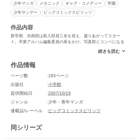
少年マンガ
メカニック
ギャグ・コメディー
学園
少年サンデー
ビッグコミックスピリッツ
作品内容
新学期、光画部は新入部員三名を迎え、盛りあがってスター
ト。卒業アルバム編集委員の座をかけ、写真部とコンペになる
も、鳥坂センパイの秘策で光画部の逆転勝利となる！そして、
いよいよＲたち三年生は復活した修学旅行に出発。ところが、
鳥坂センパイから部長の心得を教えこまれたＲのせいで、初日
作品情報
から大騒動に!?
ページ数
183ページ
出版社
小学館
提供開始日
2007/10/19
ジャンル
少年・青年マンガ
連載誌/レーベル
ビッグコミックスピリッツ
同シリーズ