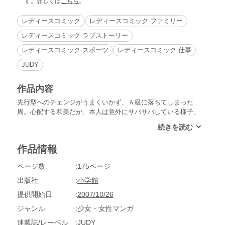
す。詳しくは
こちら
。
レディースコミック
レディースコミック ファミリー
レディースコミック ラブストーリー
レディースコミック スポーツ
レディースコミック 仕事
JUDY
作品内容
先行型へのチェンジがうまくいかず、Ａ級に落ちてしまった
周。心配する和美だが、本人は意外にサバサバしている様子。
そんなある日、和美の不注意から自宅が全焼してしまう。レー
スで勝てず、家まで失い、丸裸となってしまった二人は…!?
作品情報
ページ数
175ページ
出版社
小学館
提供開始日
2007/10/26
ジャンル
少女・女性マンガ
連載誌/レーベル
JUDY