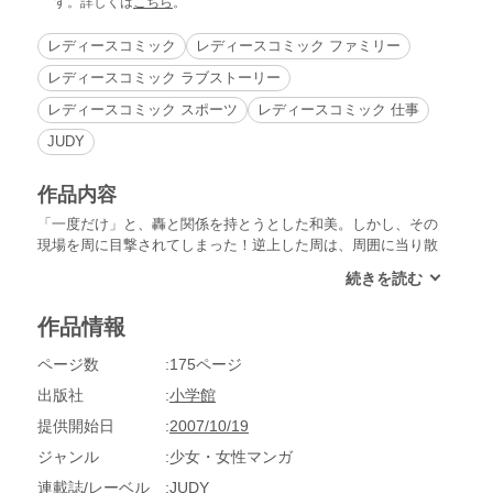
す。詳しくは
こちら
。
レディースコミック
レディースコミック ファミリー
レディースコミック ラブストーリー
レディースコミック スポーツ
レディースコミック 仕事
JUDY
作品内容
「一度だけ」と、轟と関係を持とうとした和美。しかし、その
現場を周に目撃されてしまった！逆上した周は、周囲に当り散
らし、和美に離婚届を投げつける。そんなとき、轟の結婚披露
パーティーの案内状が届くが、周の怒りはますますひどくなっ
て…!?
作品情報
ページ数
175ページ
出版社
小学館
提供開始日
2007/10/19
ジャンル
少女・女性マンガ
連載誌/レーベル
JUDY