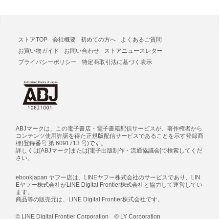
ストアTOP
会社概要
初めての方へ
よくあるご質問
お買い物ガイド
お問い合わせ
ストアニュースレター
プライバシーポリシー
特定商取引法に基づく表示
ABJマークは、この電子書店・電子書籍配信サービスが、著作権者から
コンテンツ使用許諾を得た正規版配信サービスであることを示す登録商
標(登録番号 第 6091713 号)です。
詳しくは[ABJマーク]または[電子出版制作・流通協議会]で検索してくだ
さい。
ebookjapan ヤフー店は、LINEヤフー株式会社のサービスであり、LIN
Eヤフー株式会社がLINE Digital Frontier株式会社と協力して運営してい
ます。
商品等の販売元は、LINE Digital Frontier株式会社です。
© LINE Digital Frontier Corporation © LY Corporation