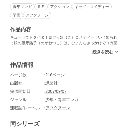
青年マンガ
ＳＦ
アクション
ギャグ・コメディー
学園
アフタヌーン
作品内容
キュートでドタバタ！ヨガっ娘（こ）コメディー！いじめられ
っ娘の眼牙熱子（めがねつこ）は、ひょんなきっかけでヨガ星
から来たヨガ星の王女プリティー・ヨーガを居候させること
に。持ち前の気性の荒さから、やることなすことトラブルだら
けのプリティー・ヨーガと過ごすうち、徐々に熱子に変化が訪
作品情報
れる。あなたのハートにラブラブヨガパワーをとどけたり、と
どけなかったり。ハートにどきどき。チャクラにときめきッ!!
ページ数
216ページ
出版社
講談社
提供開始日
2007/09/07
ジャンル
少年・青年マンガ
連載誌/レーベル
アフタヌーン
同シリーズ