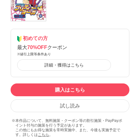
初めての方
最大
70%OFF
クーポン
※値引上限等条件あり
詳細・獲得はこちら
購入はこちら
試し読み
本作品について、無料施策・クーポン等の割引施策・PayPayポ
イント付与の施策を行う予定があります。
この他にもお得な施策を常時実施中、また、今後も実施予定で
す。詳しくは
こちら
。