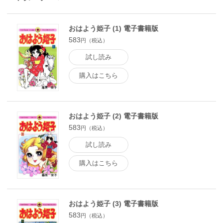
おはよう姫子 (1) 電子書籍版
583
円（税込）
試し読み
購入はこちら
おはよう姫子 (2) 電子書籍版
583
円（税込）
試し読み
購入はこちら
おはよう姫子 (3) 電子書籍版
583
円（税込）