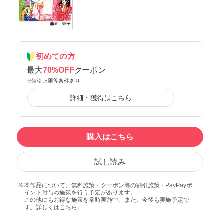
初めての方
最大
70%OFF
クーポン
※値引上限等条件あり
詳細・獲得はこちら
購入はこちら
試し読み
本作品について、無料施策・クーポン等の割引施策・PayPayポ
イント付与の施策を行う予定があります。
この他にもお得な施策を常時実施中、また、今後も実施予定で
す。詳しくは
こちら
。