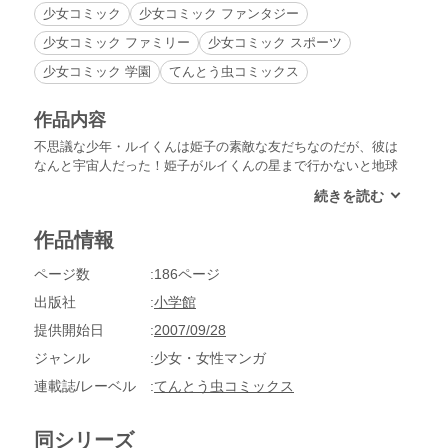
少女コミック
少女コミック ファンタジー
少女コミック ファミリー
少女コミック スポーツ
少女コミック 学園
てんとう虫コミックス
作品内容
不思議な少年・ルイくんは姫子の素敵な友だちなのだが、彼は
なんと宇宙人だった！姫子がルイくんの星まで行かないと地球
を破壊すると言われた姫子は、ルイくんの星に行くことにす
る。しかし、姫子を心配したおじいちゃんやりえおねえちゃん
も一緒に行くと言い出して…!?
作品情報
ページ数
186ページ
出版社
小学館
提供開始日
2007/09/28
ジャンル
少女・女性マンガ
連載誌/レーベル
てんとう虫コミックス
同シリーズ