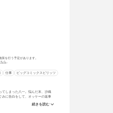
の施策を行う予定があります。
こちら
。
情
仕事
ビッグコミックスピリッツ
ってしまった八一。悩んだ末、沙織
ぐみに告白をして、オッケーの返事