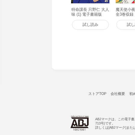
特命課長 只野仁 大人
魔天使小夜
味 (1) 電子書籍版
全3巻収録
版
試し読み
試し
ストアTOP
会社概要
初
ABJマークは、この電子
713号)です。
詳しくは[ABJマーク]ま