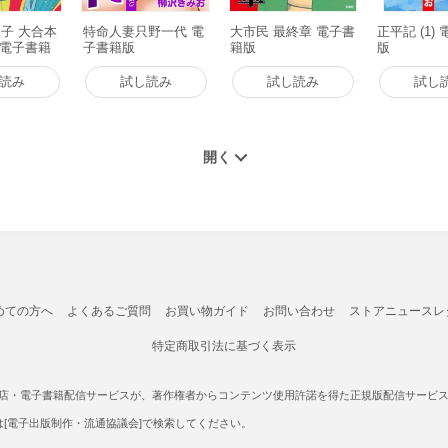
子 大合本
特命人妻只野一代 電
大市民 最終章 電子書
正平記 (1)
 電子書籍
子書籍版
籍版
版
読み
試し読み
試し読み
試し
めての方へ
よくあるご質問
お買い物ガイド
お問い合わせ
ストアニュースレ
特定商取引法に基づく表示
書店・電子書籍配信サービスが、著作権者からコンテンツ使用許諾を得た正規版配信サービスであ
たは[電子出版制作・流通協議会]で検索してください。