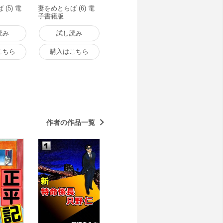
(5) 電
妻をめとらば (6) 電
子書籍版
読み
試し読み
こちら
購入はこちら
作者の作品一覧