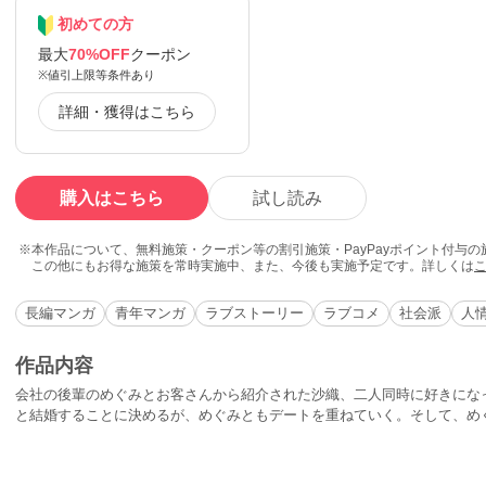
初めての方
最大
70%OFF
クーポン
※値引上限等条件あり
詳細・獲得はこちら
購入はこちら
試し読み
本作品について、無料施策・クーポン等の割引施策・PayPayポイント付与
この他にもお得な施策を常時実施中、また、今後も実施予定です。詳しくは
長編マンガ
青年マンガ
ラブストーリー
ラブコメ
社会派
人
作品内容
会社の後輩のめぐみとお客さんから紹介された沙織、二人同時に好きにな
と結婚することに決めるが、めぐみともデートを重ねていく。そして、め
をもらってしまい…!?